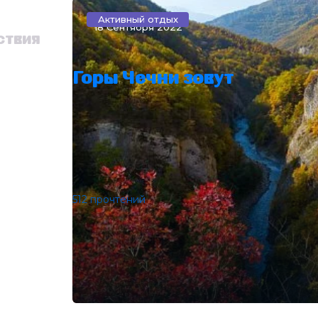
Активный отдых
18 Сентября 2022
ствия
Горы Чечни зовут
512 прочтений