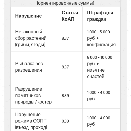
(ориентировочные суммы)
Статья
Штраф для
Нарушение
КоАП
граждан
Незаконный
1 000 - 5 000
сбор растений
8.37
руб. +
(грибы, ягоды)
конфискация
5 000 - 10 000
Рыбалка без
руб. +
8.37
разрешения
изъятие
снастей
Разрушение
1 000 - 4 000
памятников
8.39
руб.
природы / костер
Нарушение
1 000 - 4 000
режима ООПТ
8.39
руб.
(въезд, проход)