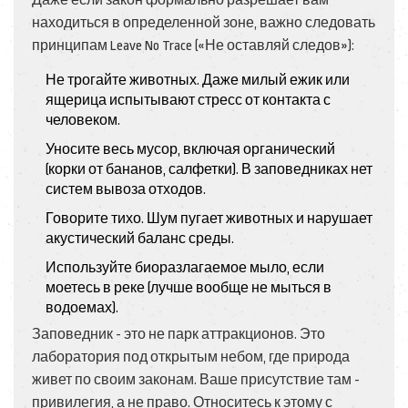
Даже если закон формально разрешает вам
находиться в определенной зоне, важно следовать
принципам Leave No Trace («Не оставляй следов»):
Не трогайте животных. Даже милый ежик или
ящерица испытывают стресс от контакта с
человеком.
Уносите весь мусор, включая органический
(корки от бананов, салфетки). В заповедниках нет
систем вывоза отходов.
Говорите тихо. Шум пугает животных и нарушает
акустический баланс среды.
Используйте биоразлагаемое мыло, если
моетесь в реке (лучше вообще не мыться в
водоемах).
Заповедник - это не парк аттракционов. Это
лаборатория под открытым небом, где природа
живет по своим законам. Ваше присутствие там -
привилегия, а не право. Относитесь к этому с