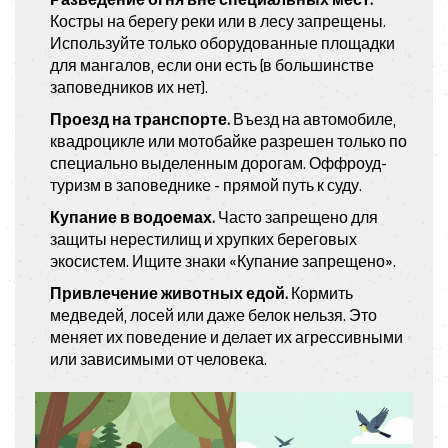
Разведение огня вне специальных мест.
Костры на берегу реки или в лесу запрещены.
Используйте только оборудованные площадки
для мангалов, если они есть (в большинстве
заповедников их нет).
Проезд на транспорте.
Въезд на автомобиле,
квадроцикле или мотобайке разрешен только по
специально выделенным дорогам. Оффроуд-
туризм в заповеднике - прямой путь к суду.
Купание в водоемах.
Часто запрещено для
защиты нерестилищ и хрупких береговых
экосистем. Ищите знаки «Купание запрещено».
Привлечение животных едой.
Кормить
медведей, лосей или даже белок нельзя. Это
меняет их поведение и делает их агрессивными
или зависимыми от человека.