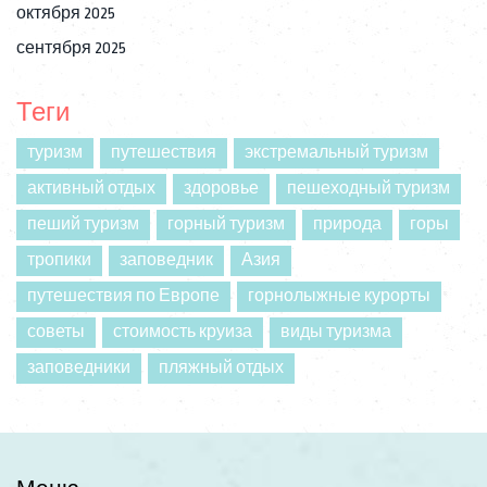
октября 2025
сентября 2025
Теги
туризм
путешествия
экстремальный туризм
активный отдых
здоровье
пешеходный туризм
пеший туризм
горный туризм
природа
горы
тропики
заповедник
Азия
путешествия по Европе
горнолыжные курорты
советы
стоимость круиза
виды туризма
заповедники
пляжный отдых