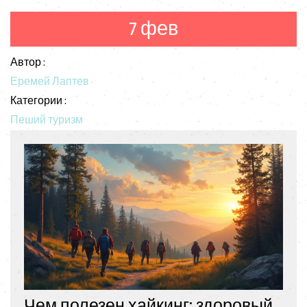
выбрать идеальное место для отдыха и
укрепления здоровья.
7 фев
Автор :
Еремей Лаптев
Категории :
Пеший туризм
Чем полезен хайкинг: здоровый