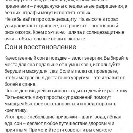
правилами – иногда нужны специальные разрешения, а
без них штрафы могут испортить отдых.
Не забывайте про солнцезащиту. На высоте в горах
ультрафиолет страшнее, а в тропиках – постоянный
риск ожогов. Крем с SPF 30‑50, шляпа и солнцезащитные
очки – обязательные вещи в рюкзаке.
Сон и восстановление
Качественный сон в поездке – залог энергии. Выбирайте
места для сна подальше от шумных зон, используйте
беруши и маску для глаз. Если в палатке, проверьте,
чтобы матрас был достаточно упругим – это избавит от
болей в спине.
После долгих дней активного отдыха сделайте растяжку.
Пять‑десять минут простых упражнений помогут
мышцам быстрее восстановиться и предотвратить
крепатику.
Итог прост: небольшие привычки – шаги, вода, лёгкая
еда, сон – делают любое путешествие здоровым и
приятным. Применяйте эти советы, и вы сможете