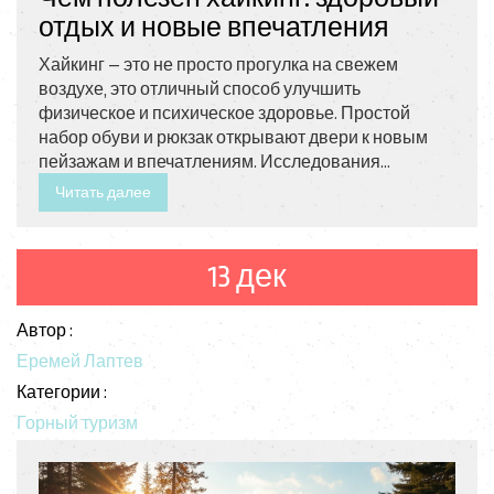
отдых и новые впечатления
Хайкинг — это не просто прогулка на свежем
воздухе, это отличный способ улучшить
физическое и психическое здоровье. Простой
набор обуви и рюкзак открывают двери к новым
пейзажам и впечатлениям. Исследования
показывают, что регулярный хайкинг помогает
Читать далее
улучшить выносливость, укрепить сердце и даже
повысить настроение. Кроме того, хайкинг
доступен практически всем — от новичков до
13 дек
опытных туристов.
Автор :
Еремей Лаптев
Категории :
Горный туризм