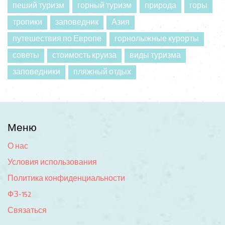
пеший туризм
горный туризм
природа
горы
тропики
заповедник
Азия
путешествия по Европе
горнолыжные курорты
советы
стоимость круиза
виды туризма
заповедники
пляжный отдых
Меню
О нас
Условия использования
Политика конфиденциальности
ФЗ-152
Связаться