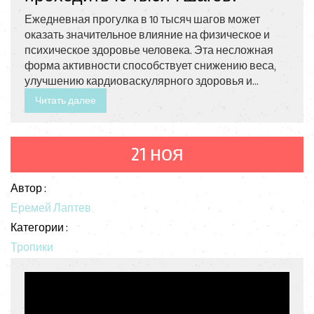
Ежедневная прогулка в 10 тысяч шагов может
оказать значительное влияние на физическое и
психическое здоровье человека. Эта несложная
форма активности способствует снижению веса,
улучшению кардиоваскулярного здоровья и
снижению стресса. Исследования показывают, что
Читать далее
такое количество шагов повышает выносливость и
крепость костей. В статье также рассматриваются
советы по поддержанию мотивации и организации
21 ноя
ежедневных прогулок в городской и сельской
местности.
Автор :
Еремей Лаптев
Категории :
Тропики