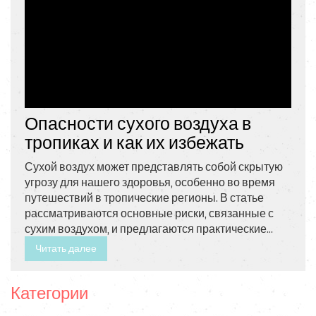
Опасности сухого воздуха в
тропиках и как их избежать
Сухой воздух может представлять собой скрытую
угрозу для нашего здоровья, особенно во время
путешествий в тропические регионы. В статье
рассматриваются основные риски, связанные с
сухим воздухом, и предлагаются практические
советы по их минимизации. Узнаете, как ухаживать
Читать далее
за кожей и дыхательными путями, а также о
важности увлажнения тела. Прочитав статью, вы
Категории
будете лучше подготовлены к поездке в тропики и
сможете наслаждаться отдыхом без проблем.