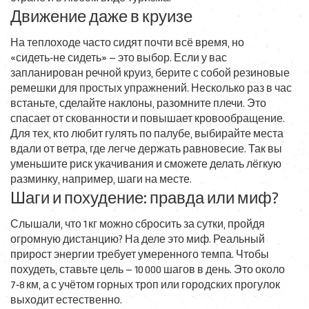
Движение даже в круизе
На теплоходе часто сидят почти всё время, но
«сидеть‑не сидеть» – это выбор. Если у вас
запланирован речной круиз, берите с собой резиновые
ремешки для простых упражнений. Несколько раз в час
встаньте, сделайте наклоны, разомните плечи. Это
спасает от скованности и повышает кровообращение.
Для тех, кто любит гулять по палубе, выбирайте места
вдали от ветра, где легче держать равновесие. Так вы
уменьшите риск укачивания и сможете делать лёгкую
разминку, например, шаги на месте.
Шаги и похудение: правда или миф?
Слышали, что 1 кг можно сбросить за сутки, пройдя
огромную дистанцию? На деле это миф. Реальный
прирост энергии требует умеренного темпа. Чтобы
похудеть, ставьте цель – 10 000 шагов в день. Это около
7‑8 км, а с учётом горных троп или городских прогулок
выходит естественно.