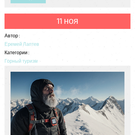
11 ноя
Автор :
Еремей Лаптев
Категории :
Горный туризм