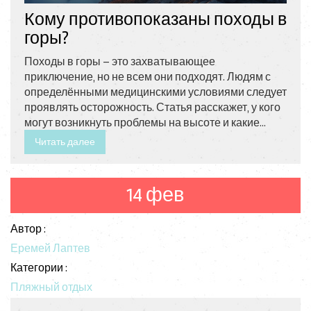
Кому противопоказаны походы в
горы?
Походы в горы – это захватывающее
приключение, но не всем они подходят. Людям с
определёнными медицинскими условиями следует
проявлять осторожность. Статья расскажет, у кого
могут возникнуть проблемы на высоте и какие
советы помогут избежать неприятностей.
Читать далее
Рассмотрим основные риски и способы их
минимизации.
14 фев
Автор :
Еремей Лаптев
Категории :
Пляжный отдых