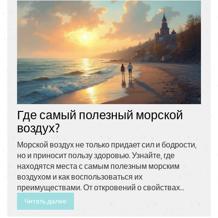
Где самый полезный морской
воздух?
Морской воздух не только придает сил и бодрости,
но и приносит пользу здоровью. Узнайте, где
находятся места с самым полезным морским
воздухом и как воспользоваться их
преимуществами. От откровений о свойствах
ионного состава до неожиданных фактов о
Читать далее
влиянии климата. Эти инсайты помогут вам