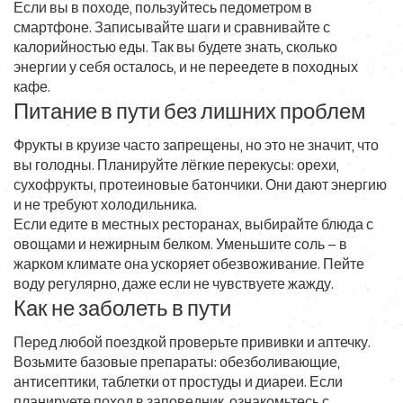
Если вы в походе, пользуйтесь педометром в
смартфоне. Записывайте шаги и сравнивайте с
калорийностью еды. Так вы будете знать, сколько
энергии у себя осталось, и не переедете в походных
кафе.
Питание в пути без лишних проблем
Фрукты в круизе часто запрещены, но это не значит, что
вы голодны. Планируйте лёгкие перекусы: орехи,
сухофрукты, протеиновые батончики. Они дают энергию
и не требуют холодильника.
Если едите в местных ресторанах, выбирайте блюда с
овощами и нежирным белком. Уменьшите соль – в
жарком климате она ускоряет обезвоживание. Пейте
воду регулярно, даже если не чувствуете жажду.
Как не заболеть в пути
Перед любой поездкой проверьте прививки и аптечку.
Возьмите базовые препараты: обезболивающие,
антисептики, таблетки от простуды и диареи. Если
планируете поход в заповедник, ознакомьтесь с