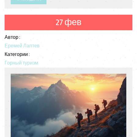
лайфхаками и объясняем, что именно происходит
с телом и мозгом во время подъёма. Поговорим о
рисках и способах их избежать. Всё по делу и на
27 фев
основе личного опыта и наблюдений.
Автор :
Еремей Лаптев
Категории :
Горный туризм