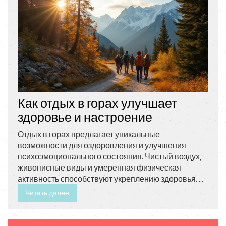
Как отдых в горах улучшает
здоровье и настроение
Отдых в горах предлагает уникальные
возможности для оздоровления и улучшения
психоэмоционального состояния. Чистый воздух,
живописные виды и умеренная физическая
активность способствуют укреплению здоровья. В
горах можно насладиться единением с природой,
Читать далее
исправить биоритмы тела и, конечно, отвлечься от
повседневных забот. Все эти факторы делают
горный отдых не только увлекательным, но и