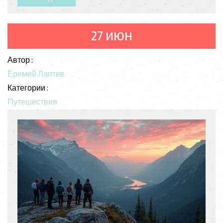
27 июн
Автор :
Еремей Лаптев
Категории :
Путешествия