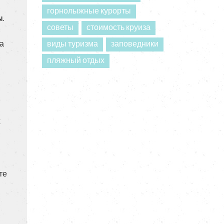
горнолыжные курорты
ы.
советы
стоимость круиза
ра
виды туризма
заповедники
пляжный отдых
х
те