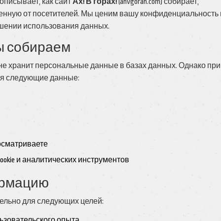
писывает, как сайт
Ах! В горах!
(ahvgorah.com) собирает,
енную от посетителей. Мы ценим вашу конфиденциальность 
ошении использования данных.
ы собираем
 не хранит персональные данные в базах данных. Однако при
ся следующие данные:
осматриваете
okie и аналитических инструментов
ормацию
ельно для следующих целей:
ьзовательского опыта