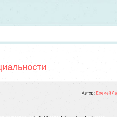
циальности
Автор :
Еремей Ла