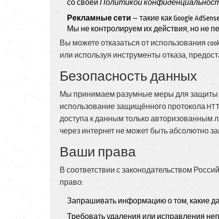
со своей
Политикой конфиденциальнос
Рекламные сети
— такие как Google AdSen
Мы не контролируем их действия, но не 
Вы можете отказаться от использования coo
или используя инструменты отказа, предос
Безопасность данных
Мы принимаем разумные меры для защиты и
использование защищённого протокола HTT
доступа к данным только авторизованным л
через интернет не может быть абсолютно з
Ваши права
В соответствии с законодательством Росси
право:
Запрашивать информацию о том, какие д
Требовать удаления или исправления не