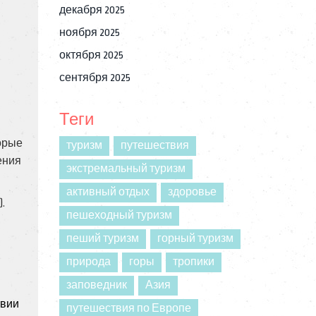
декабря 2025
ноября 2025
октября 2025
сентября 2025
Теги
торые
туризм
путешествия
ения
экстремальный туризм
активный отдых
здоровье
.
пешеходный туризм
пеший туризм
горный туризм
природа
горы
тропики
заповедник
Азия
твии
путешествия по Европе