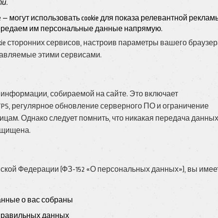
ти
.
se — могут использовать cookie для показа релевантной реклам
передаем им персональные данные напрямую.
kie сторонних сервисов, настроив параметры вашего браузе
тавляемые этими сервисами.
нформации, собираемой на сайте. Это включает
PS, регулярное обновление серверного ПО и ограничение
ицам. Однако следует помнить, что никакая передача данны
ащищена.
йской Федерации (ФЗ-152 «О персональных данных»), вы имее
анные о вас собраны
правильных данных