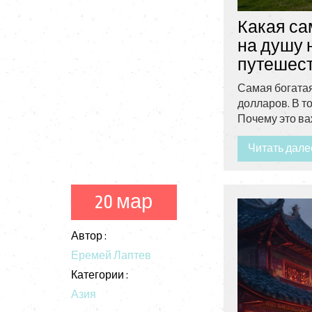
Какая са
на душу 
путешес
Самая богатая
долларов. В т
Почему это ва
Читать дале
20 мар
Автор :
Еремей Лаптев
Категории :
Азия