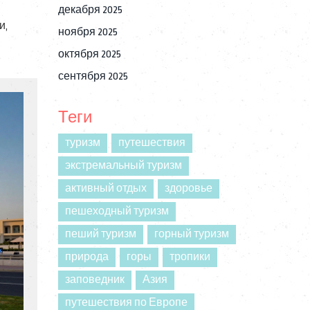
декабря 2025
и,
ноября 2025
октября 2025
сентября 2025
Теги
туризм
путешествия
экстремальный туризм
активный отдых
здоровье
пешеходный туризм
пеший туризм
горный туризм
природа
горы
тропики
заповедник
Азия
путешествия по Европе