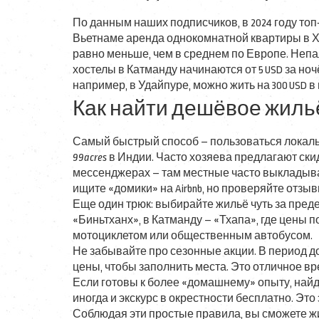
По данным наших подписчиков, в 2024 году топ
Вьетнаме аренда однокомнатной квартиры в Хан
равно меньше, чем в среднем по Европе. Непа
хостелы в Катманду начинаются от 5 USD за но
например, в Удайпуре, можно жить на 300 USD в
Как найти дешёвое жиль
Самый быстрый способ – пользоваться лока
99acres
в Индии. Часто хозяева предлагают скид
мессенджерах – там местные часто выкладыва
ищите «домики» на Airbnb, но проверяйте отзы
Еще один трюк: выбирайте жильё чуть за пред
«Биньтханх», в Катманду – «Тхапа», где цены п
мотоциклетом или общественным автобусом.
Не забывайте про сезонные акции. В период д
цены, чтобы заполнить места. Это отличное вр
Если готовы к более «домашнему» опыту, найд
иногда и экскурс в окрестности бесплатно. Это
Соблюдая эти простые правила, вы сможете ж