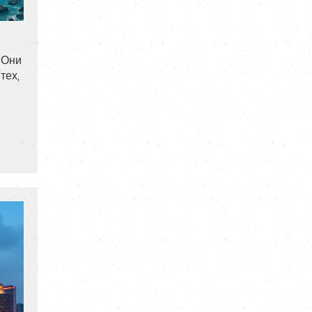
? Они
тех,