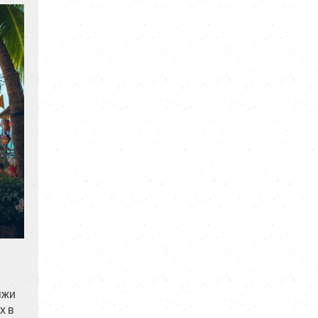
яжи
х в