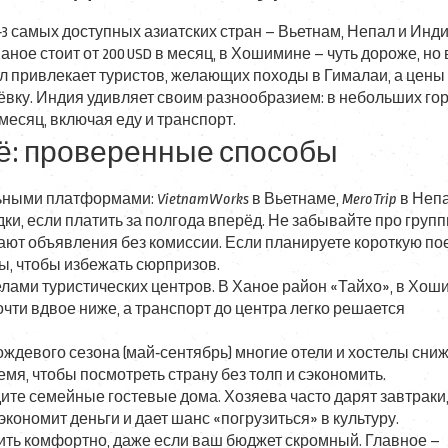
‑3 самых доступных азиатских стран – Вьетнам, Непал и Инди
ое стоит от 200 USD в месяц, в Хошимине – чуть дороже, но 
л привлекает туристов, желающих походы в Гималаи, а цены
чёвку. Индия удивляет своим разнообразием: в небольших го
 месяц, включая еду и транспорт.
ё: проверенные способы
льными платформами:
VietnamWorks
в Вьетнаме,
MeroTrip
в Непа
ки, если платить за полгода вперёд. Не забывайте про групп
ют объявления без комиссии. Если планируете короткую пое
вы, чтобы избежать сюрпризов.
елами туристических центров. В Ханое район «Тайхо», в Хош
очти вдвое ниже, а транспорт до центра легко решается
ождевого сезона (май‑сентябрь) многие отели и хостелы сни
емя, чтобы посмотреть страну без толп и сэкономить.
ите семейные гостевые дома. Хозяева часто дарят завтраки,
 экономит деньги и дает шанс «погрузиться» в культуру.
ить комфортно, даже если ваш бюджет скромный. Главное –