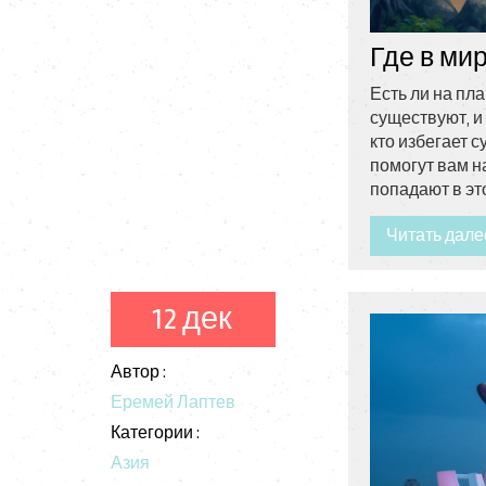
Где в ми
Есть ли на пла
существуют, и
кто избегает 
помогут вам н
попадают в это
Читать дале
12 дек
Автор :
Еремей Лаптев
Категории :
Азия