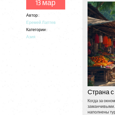
13 мар
Автор :
Еремей Лаптев
Категории :
Азия
Страна с
Когда за окно
заманчивыми. 
наполнены тур