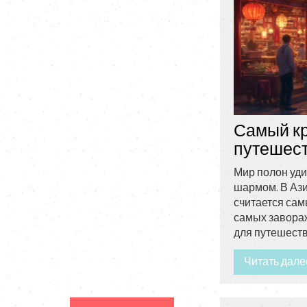
Самый кр
путешес
Мир полон уди
шармом. В Ази
считается сам
самых завора
для путешест
Читать дале