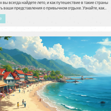
х вы всегда найдете лето, и как путешествие в такие страны
ь ваши представления о привычном отдыхе. Узнайте, как
й сезон для поездки и какие удивительные аспекты культуры
е
ам ждут.