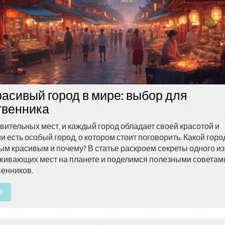
асивый город в мире: выбор для
твенника
вительных мест, и каждый город обладает своей красотой и
и есть особый город, о котором стоит поговорить. Какой горо
ым красивым и почему? В статье раскроем секреты одного из
живающих мест на планете и поделимся полезными советам
венников.
е