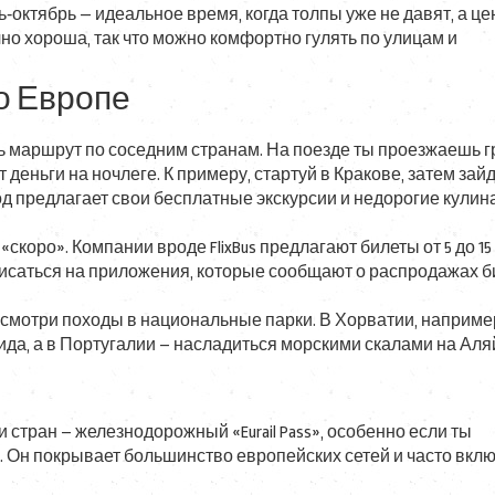
ь‑октябрь — идеальное время, когда толпы уже не давят, а це
но хороша, так что можно комфортно гулять по улицам и
о Европе
ь маршрут по соседним странам. На поезде ты проезжаешь 
деньги на ночлеге. К примеру, стартуй в Кракове, затем зайд
од предлагает свои бесплатные экскурсии и недорогие кули
«скоро». Компании вроде FlixBus предлагают билеты от 5 до 15
дписаться на приложения, которые сообщают о распродажах 
смотри походы в национальные парки. В Хорватии, наприме
ида, а в Португалии – насладиться морскими скалами на Аля
тран – железнодорожный «Eurail Pass», особенно если ты
у. Он покрывает большинство европейских сетей и часто вкл