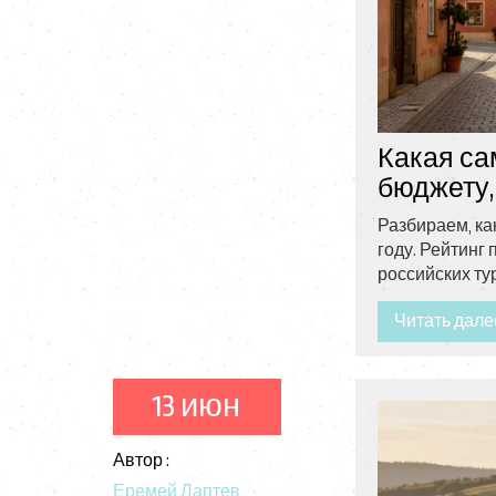
Какая са
бюджету,
Разбираем, ка
году. Рейтинг
российских ту
Читать дале
13 июн
Автор :
Еремей Лаптев