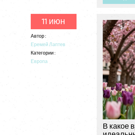
11 июн
Автор :
Еремей Лаптев
Категории :
Европа
В какое 
идеальны