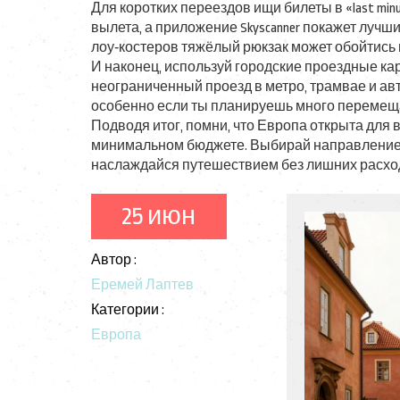
Для коротких переездов ищи билеты в «last mi
вылета, а приложение Skyscanner покажет лучш
лоу‑костеров тяжёлый рюкзак может обойтись 
И наконец, используй городские проездные ка
неограниченный проезд в метро, трамвае и авт
особенно если ты планируешь много перемещ
Подводя итог, помни, что Европа открыта для все
минимальном бюджете. Выбирай направление,
наслаждайся путешествием без лишних расхо
25 июн
Автор :
Еремей Лаптев
Категории :
Европа