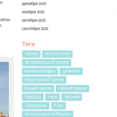
до
декабря 2025
ноября 2025
чаешь
октября 2025
о,
сентября 2025
Теги
туризм
путешествия
экстремальный туризм
активный отдых
здоровье
пешеходный туризм
пеший туризм
горный туризм
природа
горы
тропики
заповедник
Азия
путешествия по Европе