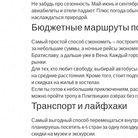
Не забудь про сезонность. Май‑июнь и сентябр
авиабилеты и отели падают. Плюс погода обыч
наслаждаться природой.
Бюджетные маршруты п
Самый простой способ сэкономить — построит
за небольшие суммы, а ночные рейсы экономят 
Братиславу, а дальше уже в Вена. Каждый гор
рынки.
Для тех, кто любит свободу, выбирай автобусы 
на средние расстояния. Кроме того, стоит по
и скидках на жильё в хостелах.
Если ты готов к небольшим приключениям, рас
можно пройти тропу в Плитвицких озёрах без г
Транспорт и лайфхаки
Самый выгодный способ перемещаться внутри с
планируешь посетить 4‑5 стран за одну поездк
скидки на музеи и экскурсии.