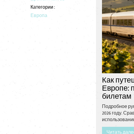
Категории :
Европа
Как путе
Европе: 
билетам
Подробное рук
2026 году. Ср
использованию 
Читать дале