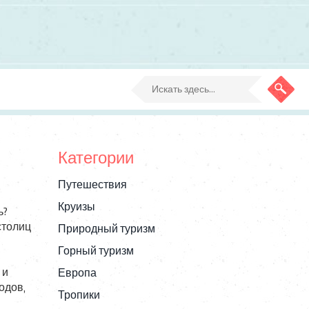
Категории
Путешествия
Круизы
ь?
столиц
Природный туризм
Горный туризм
 и
Европа
одов,
Тропики