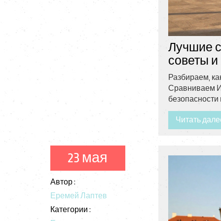
Лучшие ст
советы и
Разбираем, ка
Сравниваем И
безопасности 
Читать дале
23 мая
Автор :
Еремей Лаптев
Категории :