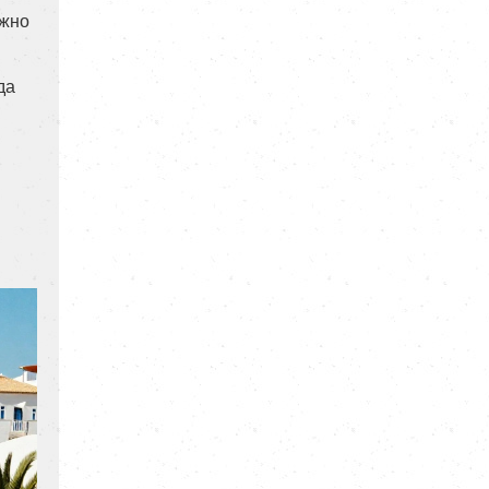
ожно
да