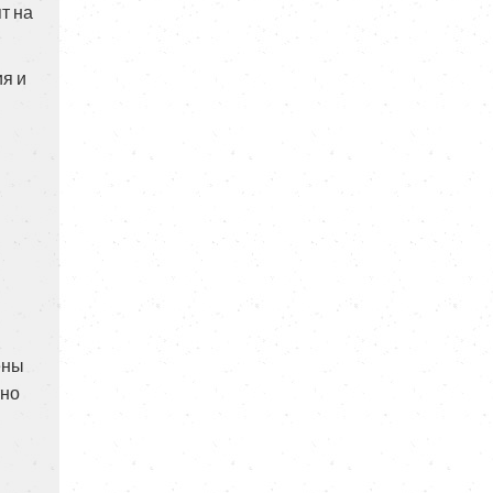
ят на
я и
ены
тно