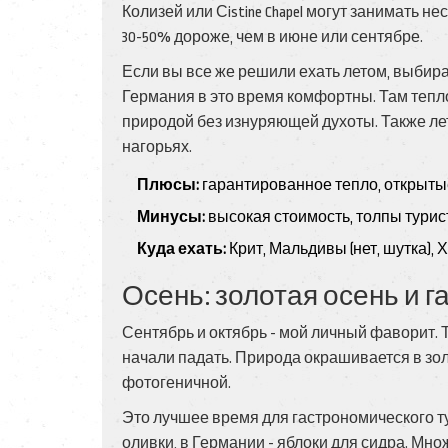
Колизей или Сistine Chapel могут занимать не
30-50% дороже, чем в июне или сентябре.
Если вы все же решили ехать летом, выбир
Германия в это время комфортны. Там тепло 
природой без изнуряющей духоты. Также ле
нагорьях.
Плюсы:
гарантированное тепло, открыты
Минусы:
высокая стоимость, толпы турист
Куда ехать:
Крит, Мальдивы (нет, шутка),
Осень: золотая осень и 
Сентябрь и октябрь - мой личный фаворит. 
начали падать. Природа окрашивается в зо
фотогеничной.
Это лучшее время для гастрономического т
оливки, в Германии - яблоки для сидра. Мн