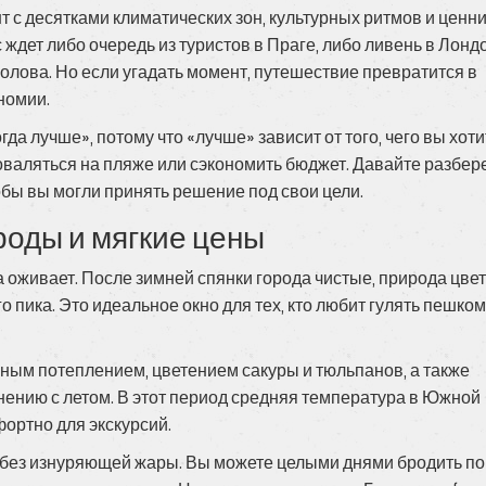
т с десятками климатических зон, культурных ритмов и ценни
ждет либо очередь из туристов в Праге, либо ливень в Лонд
голова. Но если угадать момент, путешествие превратится в
номии.
да лучше», потому что «лучше» зависит от того, чего вы хоти
поваляться на пляже или сэкономить бюджет. Давайте разбер
тобы вы могли принять решение под свои цели.
роды и мягкие цены
па оживает. После зимней спянки города чистые, природа цвете
о пика. Это идеальное окно для тех, кто любит гулять пешком
ным потеплением, цветением сакуры и тюльпанов, а также
нению с летом
. В этот период средняя температура в Южной
мфортно для экскурсий.
без изнуряющей жары. Вы можете целыми днями бродить по