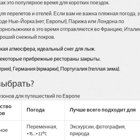
как это популярное время для коротких поездок.
я перелетов и отелей. Если вам не важна пляжная погода, э
де Нью-Йорка (нет, Европы!), Парижа или Лондона по
Горнолыжники в это время отправляются во Францию, Итали
ороший снежный покров.
кая атмосфера, идеальный снег для лыж.
 некоторые прибрежные рестораны закрыты.
рия), Германия (ярмарки), Португалия (теплая зима).
выбрать?
зонов для путешествий по Европе
ство
Погода
Лучше всего подходит для
ов
Переменная,
Экскурсии, фотография,
ное
+15...+22°C
природа