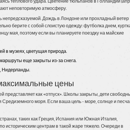
ясь теплового удара. Цветение тюльпанов в Голландии (апр
здают неповторимую атмосферу.
ть непредсказуемой. Дождь в Лондоне или прохладный ветер
ьно берите с собой слоистую одежду: футболка днем, куртк
онцу мая, поэтому если вы планируете поездку на майские
й в музеях, цветущая природа.
маршруты еще закрыты из-за снега.
, Нидерланды.
и максимальные цены
дей представляет как «отпуск». Школы закрыты, дети свободны
 Средиземного моря. Если ваша цель - море, солнце и песч
странах, таких как Греция, Испания или Южная Италия,
 по историческим центрам в такой жаре тяжело. Очереди в