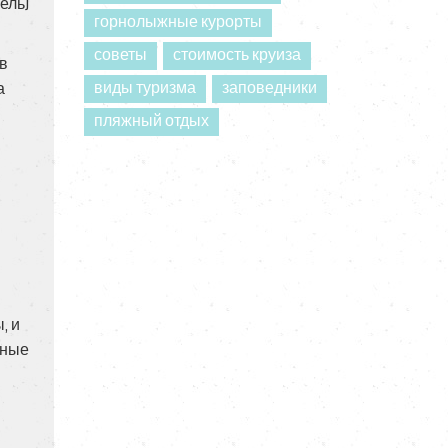
ель)
горнолыжные курорты
советы
стоимость круиза
 в
виды туризма
заповедники
а
пляжный отдых
, и
аные