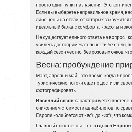
просто один пункт назначения. Это континен
Если вы выберете неправильное время, вас 
либо цены на отели, от которых закружится 
идеальный баланс комфорта, красоты и эко
Не существует единого ответа на вопрос «ког
увидеть достопримечательности без толп, 
каждый сезон честно, без розовых очков, ч
Весна: пробуждение при
Март, апрель и май - это время, когда Евро
туристические потоки еще не достигли своег
фотографировать.
Весенний сезон
характеризуется
постепен
снижением стоимости авиабилетов по срав
Европе колеблется от +15°C до +20°C, что ко
Главный плюс весны - это
отдых в Европе