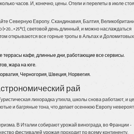
сколько часов. И, конечно, цены. Отели и перелеты в июле сто
айте Северную Европу. Скандинавия, Балтия, Великобритани
(+20...+25°C), световой день длинный, и можно наслаждаться
том открываются все горные тропы в Альпах и Доломитовых
е террасы кафе, длинные дни, работающие все сервисы.
ов, жара на юге.
 Хорватия, Черногория, Швеция, Норвегия.
гастрономический рай
Туристическая лихорадка утихла, школы снова работают, и ц
лотые и багряные тона, что делает осеннюю Европу невероя
уризма. В Италии собирают урожай винограда, во Франции -
ожество фестивалей урожая проходит по всему континенту.