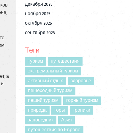
декабря 2025
ков.
оне,
ноября 2025
октября 2025
сентября 2025
те:
ем
Теги
туризм
путешествия
экстремальный туризм
т, а
активный отдых
здоровье
 и
пешеходный туризм
пеший туризм
горный туризм
природа
горы
тропики
заповедник
Азия
путешествия по Европе