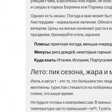
улицам Рима, Барселоны или Афин, не опаса
и сакуры в парках Берлина или Парижа со
Однако есть нюанс. Погода в мае может бы
Амстердаме - нормальное явление. Обязател
вечером. Цены на жилье начинают расти к к
праздники, бронируйте отель заранее.
Плюсы:
приятная погода, меньше очереде
Минусы:
риск дождей, некоторые горные 
Куда ехать:
Италия, Испания, Португалия
Лето: пик сезона, жара 
Июль и август - это то, что большинство лю
миллионы туристов стекаются на побережья
пляжи, это ваше время.
Но будьте готовы к компромиссам. В южных 
температура часто превышает +30°C. Гулять