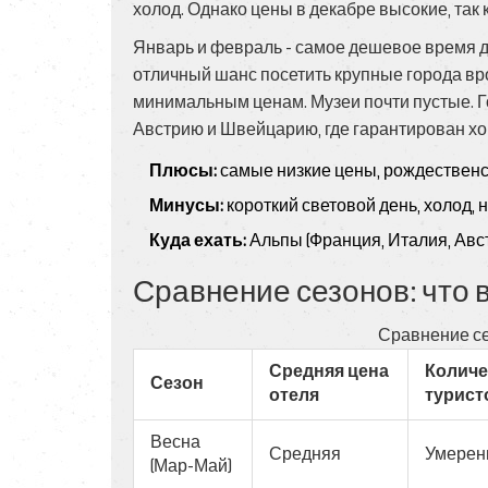
холод. Однако цены в декабре высокие, так 
Январь и февраль - самое дешевое время дл
отличный шанс посетить крупные города вро
минимальным ценам. Музеи почти пустые. 
Австрию и Швейцарию, где гарантирован х
Плюсы:
самые низкие цены, рождественс
Минусы:
короткий световой день, холод,
Куда ехать:
Альпы (Франция, Италия, Авст
Сравнение сезонов: что 
Сравнение се
Средняя цена
Количе
Сезон
отеля
турист
Весна
Средняя
Умерен
(Мар-Май)