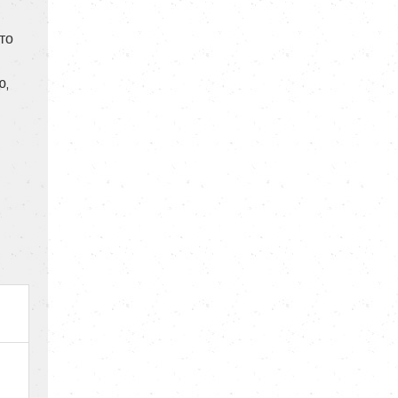
то
ю,