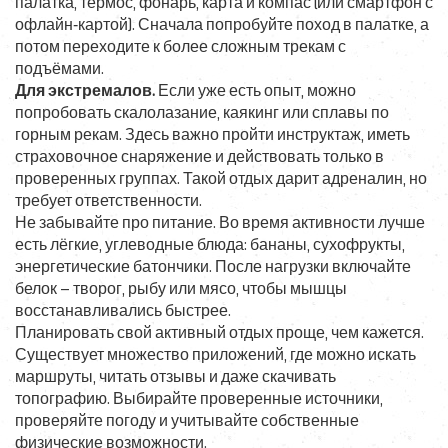
палатка, термос, фонарь, карта и компас (или смартфон с
офлайн‑картой). Сначала попробуйте поход в палатке, а
потом переходите к более сложным трекам с
подъёмами.
Для экстремалов.
Если уже есть опыт, можно
попробовать скалолазание, каякинг или сплавы по
горным рекам. Здесь важно пройти инструктаж, иметь
страховочное снаряжение и действовать только в
проверенных группах. Такой отдых дарит адреналин, но
требует ответственности.
Не забывайте про питание. Во время активности лучше
есть лёгкие, углеводные блюда: бананы, сухофрукты,
энергетические батончики. После нагрузки включайте
белок – творог, рыбу или мясо, чтобы мышцы
восстанавливались быстрее.
Планировать свой активный отдых проще, чем кажется.
Существует множество приложений, где можно искать
маршруты, читать отзывы и даже скачивать
топографию. Выбирайте проверенные источники,
проверяйте погоду и учитывайте собственные
физические возможности.