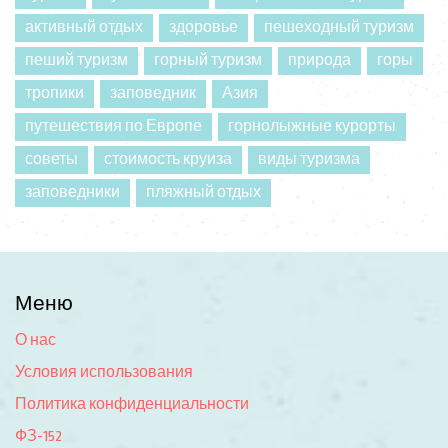
активный отдых
здоровье
пешеходный туризм
пеший туризм
горный туризм
природа
горы
тропики
заповедник
Азия
путешествия по Европе
горнолыжные курорты
советы
стоимость круиза
виды туризма
заповедники
пляжный отдых
Меню
О нас
Условия использования
Политика конфиденциальности
ФЗ-152