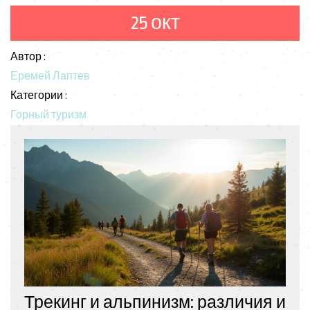
увлекательной сфере. Узнайте, как максимально
25 окт
безопасно погрузиться в захватывающий мир
экстрима.
Автор :
Еремей Лаптев
Категории :
Горный туризм
Трекинг и альпинизм: различия и