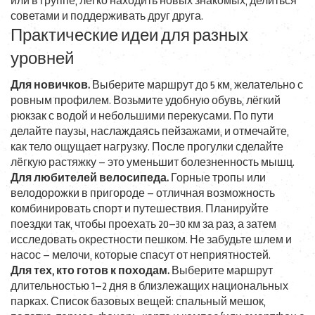
или в группе, легко находить новых знакомых, делиться
советами и поддерживать друг друга.
Практические идеи для разных
уровней
Для новичков.
Выберите маршрут до 5 км, желательно с
ровным профилем. Возьмите удобную обувь, лёгкий
рюкзак с водой и небольшими перекусами. По пути
делайте паузы, наслаждаясь пейзажами, и отмечайте,
как тело ощущает нагрузку. После прогулки сделайте
лёгкую растяжку – это уменьшит болезненность мышц.
Для любителей велосипеда.
Горные тропы или
велодорожки в пригороде – отличная возможность
комбинировать спорт и путешествия. Планируйте
поездки так, чтобы проехать 20–30 км за раз, а затем
исследовать окрестности пешком. Не забудьте шлем и
насос – мелочи, которые спасут от неприятностей.
Для тех, кто готов к походам.
Выберите маршрут
длительностью 1–2 дня в близлежащих национальных
парках. Список базовых вещей: спальный мешок,