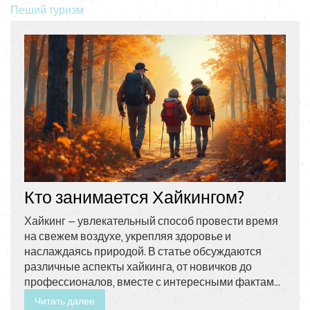
Пеший туризм
Кто занимается Хайкингом?
Хайкинг — увлекательный способ провести время
на свежем воздухе, укрепляя здоровье и
наслаждаясь природой. В статье обсуждаются
различные аспекты хайкинга, от новичков до
профессионалов, вместе с интересными фактами
и полезными советами. Разберёмся, кто именно
Читать далее