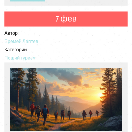
выбирает этот вид активного отдыха и как начать
своё путешествие. Узнайте, что вам понадобится
для комфортного хайкинга и где искать самые
7 фев
интересные маршруты.
Автор :
Еремей Лаптев
Категории :
Пеший туризм