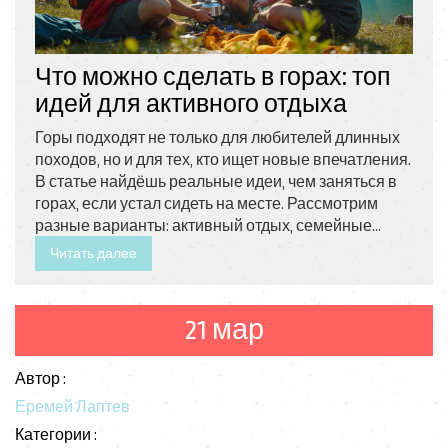
Что можно сделать в горах: топ
идей для активного отдыха
Горы подходят не только для любителей длинных
походов, но и для тех, кто ищет новые впечатления.
В статье найдёшь реальные идеи, чем заняться в
горах, если устал сидеть на месте. Рассмотрим
разные варианты: активный отдых, семейные
приключения, необычные развлечения и простые
Читать далее
способы расслабиться. Есть пару полезных
советов, которые пригодятся и новичкам, и
опытным туристам. Всё — без поэтических
21 мар
описаний, только практика и опыт.
Автор :
Еремей Лаптев
Категории :