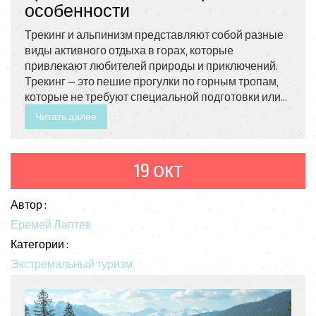
особенности
Трекинг и альпинизм представляют собой разные
виды активного отдыха в горах, которые
привлекают любителей природы и приключений.
Трекинг — это пешие прогулки по горным тропам,
которые не требуют специальной подготовки или
экипировки, в отличие от альпинизма. Альпинизм
Читать далее
подразумевает использование
специализированного снаряжения и навыков для
восхождения на сложные вершины. Оба вида
19 окт
имеют свои преимущества и предоставляют
уникальный опыт для тех, кто ищет новые
Автор :
впечатления в горах.
Еремей Лаптев
Категории :
Экстремальный туризм