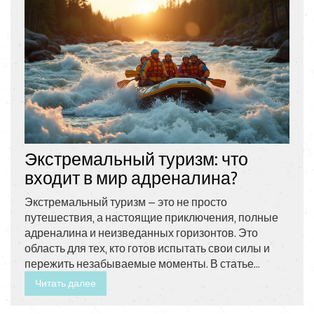
Экстремальный туризм: что
входит в мир адреналина?
Экстремальный туризм — это не просто
путешествия, а настоящие приключения, полные
адреналина и неизведанных горизонтов. Это
область для тех, кто готов испытать свои силы и
пережить незабываемые моменты. В статье
освещены основные виды экстремальных
Читать далее
путешествий, даны советы для начинающих и
представлены удивительные факты об этой