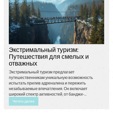
Экстримальный туризм:
Путешествия для смелых и
отважных
Экстримальный туризм предлагает
путешественникам уникальную возможность
испытать прилив адреналина и пережить
незабываемые впечатления. Он включает
широкий спектр активностей, от банджи-
джампинга до кайтсерфинга, которые требуют не
Читать далее
только физической подготовки, но и смелости.
Такие туры могут проводиться в уникальных