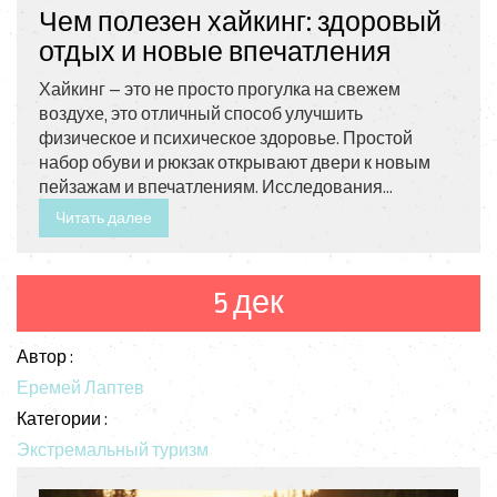
Чем полезен хайкинг: здоровый
отдых и новые впечатления
Хайкинг — это не просто прогулка на свежем
воздухе, это отличный способ улучшить
физическое и психическое здоровье. Простой
набор обуви и рюкзак открывают двери к новым
пейзажам и впечатлениям. Исследования
показывают, что регулярный хайкинг помогает
Читать далее
улучшить выносливость, укрепить сердце и даже
повысить настроение. Кроме того, хайкинг
доступен практически всем — от новичков до
5 дек
опытных туристов.
Автор :
Еремей Лаптев
Категории :
Экстремальный туризм