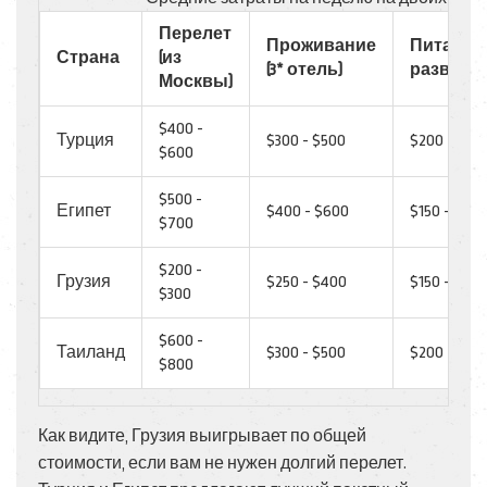
Перелет
Проживание
Питание
Страна
(из
(3* отель)
развлеч
Москвы)
$400 -
Турция
$300 - $500
$200 - $30
$600
$500 -
Египет
$400 - $600
$150 - $250
$700
$200 -
Грузия
$250 - $400
$150 - $200
$300
$600 -
Таиланд
$300 - $500
$200 - $30
$800
Как видите, Грузия выигрывает по общей
стоимости, если вам не нужен долгий перелет.