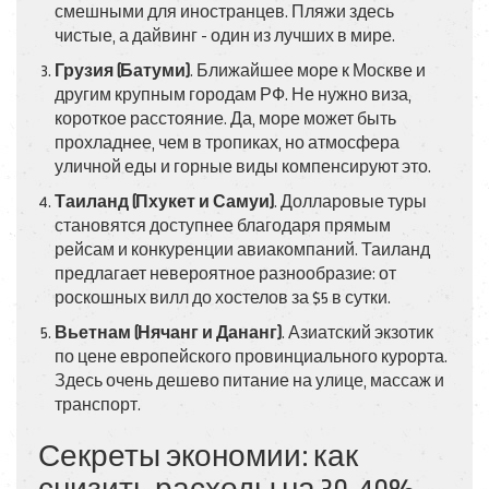
смешными для иностранцев. Пляжи здесь
чистые, а дайвинг - один из лучших в мире.
Грузия (Батуми)
. Ближайшее море к Москве и
другим крупным городам РФ. Не нужно виза,
короткое расстояние. Да, море может быть
прохладнее, чем в тропиках, но атмосфера
уличной еды и горные виды компенсируют это.
Таиланд (Пхукет и Самуи)
. Долларовые туры
становятся доступнее благодаря прямым
рейсам и конкуренции авиакомпаний. Таиланд
предлагает невероятное разнообразие: от
роскошных вилл до хостелов за $5 в сутки.
Вьетнам (Нячанг и Дананг)
. Азиатский экзотик
по цене европейского провинциального курорта.
Здесь очень дешево питание на улице, массаж и
транспорт.
Секреты экономии: как
снизить расходы на 30-40%