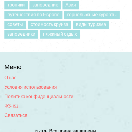
тропики
заповедник
Азия
путешествия по Европе
горнолыжные курорты
советы
стоимость круиза
виды туризма
заповедники
пляжный отдых
Меню
О нас
Условия использования
Политика конфиденциальности
ФЗ-152
Связаться
© 2026. Все права защищены.