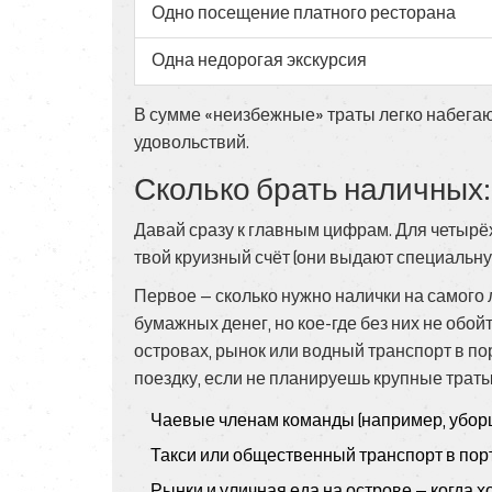
Одно посещение платного ресторана
Одна недорогая экскурсия
В сумме «неизбежные» траты легко набегают
удовольствий.
Сколько брать наличных
Давай сразу к главным цифрам. Для четырёхд
твой круизный счёт (они выдают специальну
Первое — сколько нужно налички на самого 
бумажных денег, но кое-где без них не обой
островах, рынок или водный транспорт в по
поездку, если не планируешь крупные траты
Чаевые членам команды (например, уборщи
Такси или общественный транспорт в порт
Рынки и уличная еда на острове — когда х