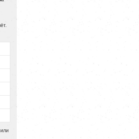
ёт.
 или