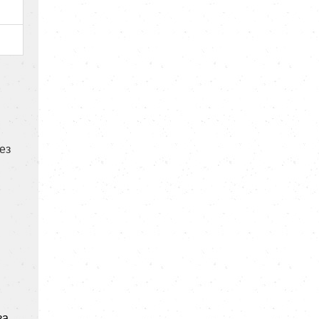
ез
за