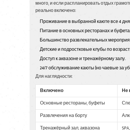
много, и если распланировать отдых грамо
реально включено:
Проживание в выбранной каюте все 4 дня
Питание в основных ресторанах и буфетах 
Большинство развлекательных мероприяти
Детские и подростковые клубы по возраст
Доступ к аквазоне и тренажёрному залу.
24/7 обслуживание каюты (но чаевые за уб
Для наглядности:
Включено
Не
Основные рестораны, буфеты
Спе
Развлечения на борту
Алк
Тренажёрный зал, аквазона
SPA