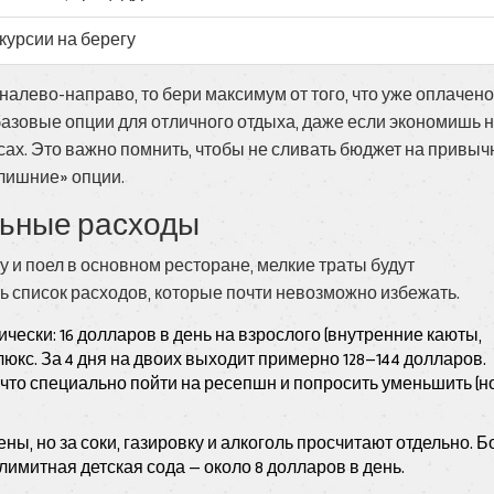
курсии на берегу
налево-направо, то бери максимум от того, что уже оплачено
 базовые опции для отличного отдыха, даже если экономишь 
ах. Это важно помнить, чтобы не сливать бюджет на привы
«лишние» опции.
ьные расходы
 и поел в основном ресторане, мелкие траты будут
есть список расходов, которые почти невозможно избежать.
тически: 16 долларов в день на взрослого (внутренние каюты,
л люкс. За 4 дня на двоих выходит примерно 128–144 долларов.
 что специально пойти на ресепшн и попросить уменьшить (но
ны, но за соки, газировку и алкоголь просчитают отдельно. Б
езлимитная детская сода — около 8 долларов в день.