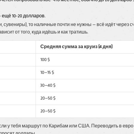
 ещё 10-20 долларов.
и, сувениры), то наличные почти не нужны — всё идёт через сч
исит от того, куда идёшь и как тратишь.
Средняя сумма за круиз (4 дня)
100 $
10–15 $
30–40 $
20–50 $
20–50 $
ли у тебя маршрут по Карибам или США. Переводить в евро
 просят доллары.