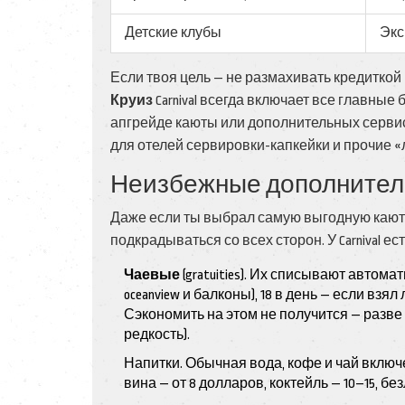
Детские клубы
Экс
Если твоя цель — не размахивать кредиткой 
Круиз
Carnival всегда включает все главные
апгрейде каюты или дополнительных сервис
для отелей сервировки-капкейки и прочие 
Неизбежные дополнител
Даже если ты выбрал самую выгодную каюту
подкрадываться со всех сторон. У Carnival 
Чаевые
(gratuities). Их списывают автома
oceanview и балконы), 18 в день — если взя
Сэкономить на этом не получится — разве
редкость).
Напитки. Обычная вода, кофе и чай включе
вина — от 8 долларов, коктейль — 10–15, б