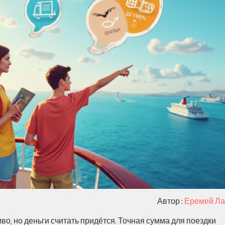
Автор :
Еремей Ла
чиво, но деньги считать придётся. Точная сумма для поездки