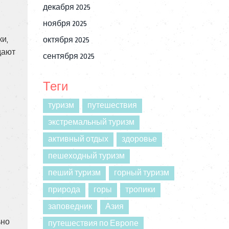
декабря 2025
ноября 2025
ки,
октября 2025
дают
сентября 2025
Теги
туризм
путешествия
экстремальный туризм
активный отдых
здоровье
пешеходный туризм
пеший туризм
горный туризм
природа
горы
тропики
заповедник
Азия
ьно
путешествия по Европе