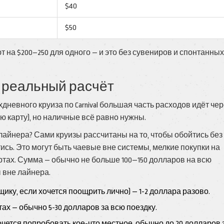
$40
$50
 на $200–250 для одного — и это без сувениров и спонтанных
: реальный расчёт
невного круиза по Carnival большая часть расходов идёт чер
ю карту), но наличные всё равно нужны.
лайнера? Сами круизы рассчитаны на то, чтобы обойтись без
тись. Это могут быть чаевые вне системы, мелкие покупки на
ртах. Сумма — обычно не больше 100—150 долларов на всю
 вне лайнера.
ку, если хочется поощрить лично) — 1-2 доллара разово.
ах — обычно 5-30 долларов за всю поездку.
очется попробовать кое-что местное, обычно до 20 долларов 