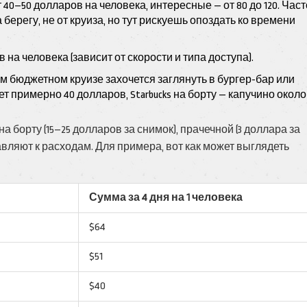
т 40–50 долларов на человека, интересные — от 80 до 120. Част
ерегу, не от круиза, но тут рискуешь опоздать ко времени
ов на человека (зависит от скорости и типа доступа).
 бюджетном круизе захочется заглянуть в бургер-бар или
ет примерно 40 долларов, Starbucks на борту — капучино около
 борту (15–25 долларов за снимок), прачечной (3 доллара за
бавляют к расходам. Для примера, вот как может выглядеть
Сумма за 4 дня на 1 человека
$64
$51
$40