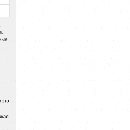
.
на
чные
 это
окал