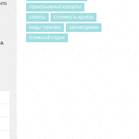
что
горнолыжные курорты
советы
стоимость круиза
виды туризма
заповедники
пляжный отдых
а.