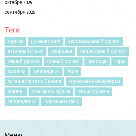
октября 2025
сентября 2025
Теги
туризм
путешествия
экстремальный туризм
активный отдых
здоровье
пешеходный туризм
пеший туризм
горный туризм
природа
горы
тропики
заповедник
Азия
путешествия по Европе
горнолыжные курорты
советы
стоимость круиза
виды туризма
заповедники
пляжный отдых
Меню