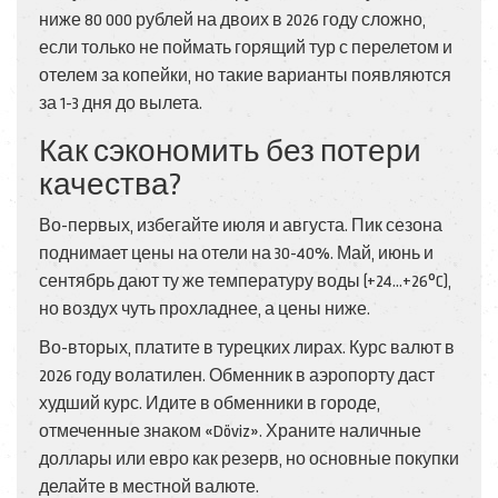
ниже 80 000 рублей на двоих в 2026 году сложно,
если только не поймать горящий тур с перелетом и
отелем за копейки, но такие варианты появляются
за 1-3 дня до вылета.
Как сэкономить без потери
качества?
Во-первых, избегайте июля и августа. Пик сезона
поднимает цены на отели на 30-40%. Май, июнь и
сентябрь дают ту же температуру воды (+24...+26°C),
но воздух чуть прохладнее, а цены ниже.
Во-вторых, платите в турецких лирах. Курс валют в
2026 году волатилен. Обменник в аэропорту даст
худший курс. Идите в обменники в городе,
отмеченные знаком «Döviz». Храните наличные
доллары или евро как резерв, но основные покупки
делайте в местной валюте.