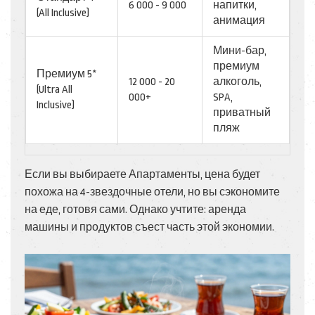
6 000 - 9 000
напитки,
(All Inclusive)
анимация
Мини-бар,
премиум
Премиум 5*
12 000 - 20
алкоголь,
(Ultra All
000+
SPA,
Inclusive)
приватный
пляж
Если вы выбираете
Апартаменты
, цена будет
похожа на 4-звездочные отели, но вы сэкономите
на еде, готовя сами. Однако учтите: аренда
машины и продуктов съест часть этой экономии.