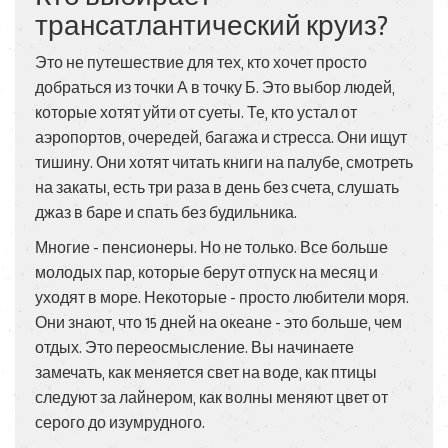
трансатлантический круиз?
Это не путешествие для тех, кто хочет просто
добраться из точки А в точку Б. Это выбор людей,
которые хотят уйти от суеты. Те, кто устал от
аэропортов, очередей, багажа и стресса. Они ищут
тишину. Они хотят читать книги на палубе, смотреть
на закаты, есть три раза в день без счета, слушать
джаз в баре и спать без будильника.
Многие - пенсионеры. Но не только. Все больше
молодых пар, которые берут отпуск на месяц и
уходят в море. Некоторые - просто любители моря.
Они знают, что 15 дней на океане - это больше, чем
отдых. Это переосмысление. Вы начинаете
замечать, как меняется свет на воде, как птицы
следуют за лайнером, как волны меняют цвет от
серого до изумрудного.