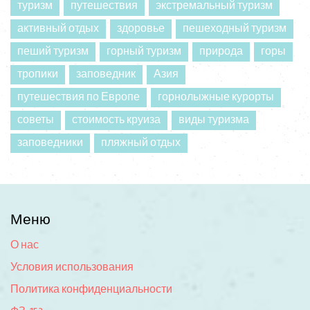
туризм
путешествия
экстремальный туризм
активный отдых
здоровье
пешеходный туризм
пеший туризм
горный туризм
природа
горы
тропики
заповедник
Азия
путешествия по Европе
горнолыжные курорты
советы
стоимость круиза
виды туризма
заповедники
пляжный отдых
Меню
О нас
Условия использования
Политика конфиденциальности