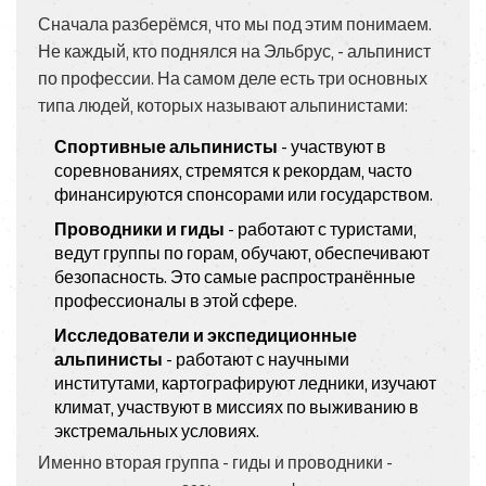
Сначала разберёмся, что мы под этим понимаем.
Не каждый, кто поднялся на Эльбрус, - альпинист
по профессии. На самом деле есть три основных
типа людей, которых называют альпинистами:
Спортивные альпинисты
- участвуют в
соревнованиях, стремятся к рекордам, часто
финансируются спонсорами или государством.
Проводники и гиды
- работают с туристами,
ведут группы по горам, обучают, обеспечивают
безопасность. Это самые распространённые
профессионалы в этой сфере.
Исследователи и экспедиционные
альпинисты
- работают с научными
институтами, картографируют ледники, изучают
климат, участвуют в миссиях по выживанию в
экстремальных условиях.
Именно вторая группа - гиды и проводники -