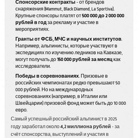
Спонсорские контракты
- от брендов
снаряжения (Mammut, Black Diamond, La Sportiva).
Крупные спонсоры платят от
500 000 до 2 000 000
рублей в год
за рекламу и участие в
мероприятиях.
Гранты от ФСБ, МЧС и научных институтов
.
Например, альпинисты, которые участвуют в
экспедициях по изучению ледников на Кавказе,
могут получать до
150 000 рублей за месяц
как
исследователи.
Победы в соревнованиях
. Призовые в
российских чемпионатах редко превышают 50
000 рублей. Но на международных
соревнованиях (например, в Италии или
Швейцарии) призовой фонд может быть до 10 000
евро.
Самый успешный российский альпинист в 2025
году заработал около
4,2 миллиона рублей
- за
счёт спонсорства, выступлений и участия в