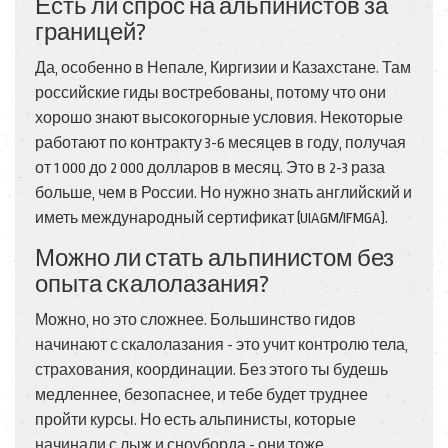
Есть ли спрос на альпинистов за
границей?
Да, особенно в Непале, Киргизии и Казахстане. Там
российские гиды востребованы, потому что они
хорошо знают высокогорные условия. Некоторые
работают по контракту 3-6 месяцев в году, получая
от 1 000 до 2 000 долларов в месяц. Это в 2-3 раза
больше, чем в России. Но нужно знать английский и
иметь международный сертификат (UIAGM/IFMGA).
Можно ли стать альпинистом без
опыта скалолазания?
Можно, но это сложнее. Большинство гидов
начинают с скалолазания - это учит контролю тела,
страхования, координации. Без этого ты будешь
медленнее, безопаснее, и тебе будет труднее
пройти курсы. Но есть альпинисты, которые
начинали с лыж и сноуборда - они тоже