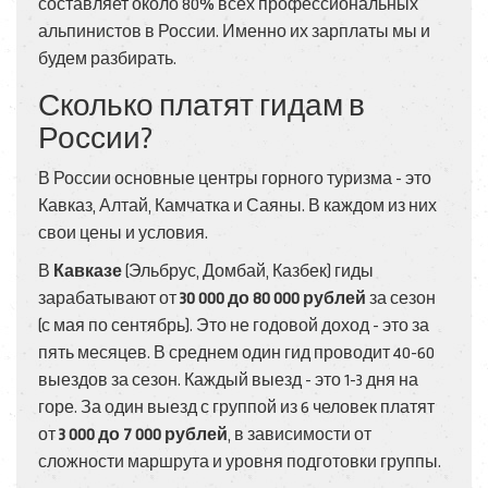
составляет около 80% всех профессиональных
альпинистов в России. Именно их зарплаты мы и
будем разбирать.
Сколько платят гидам в
России?
В России основные центры горного туризма - это
Кавказ, Алтай, Камчатка и Саяны. В каждом из них
свои цены и условия.
В
Кавказе
(Эльбрус, Домбай, Казбек) гиды
зарабатывают от
30 000 до 80 000 рублей
за сезон
(с мая по сентябрь). Это не годовой доход - это за
пять месяцев. В среднем один гид проводит 40-60
выездов за сезон. Каждый выезд - это 1-3 дня на
горе. За один выезд с группой из 6 человек платят
от
3 000 до 7 000 рублей
, в зависимости от
сложности маршрута и уровня подготовки группы.