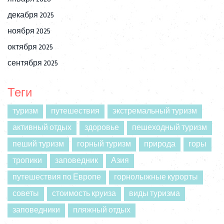
декабря 2025
ноября 2025
октября 2025
сентября 2025
Теги
туризм
путешествия
экстремальный туризм
активный отдых
здоровье
пешеходный туризм
пеший туризм
горный туризм
природа
горы
тропики
заповедник
Азия
путешествия по Европе
горнолыжные курорты
советы
стоимость круиза
виды туризма
заповедники
пляжный отдых