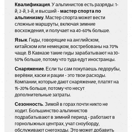
Квалификация
. У альпинистов есть разряды: 1-
й, 2-й, 3-й, и высший -
мастер спорта по
альпинизму
. Мастер спорта может вести
сложные маршруты, включая зимние
восхождения, и получает на 40-60% больше.
Язык
. Гиды, говорящие на английском,
китайском или немецком, востребованы на 70%
чаще. В Кавказе такие гиды зарабатывают на 30-
50% больше, потому что туда едут иностранцы.
Снаряжение
. Если ты сам покупаешь ледорубы,
верёвки, каски и рации - это твои расходы.
Компании, которые дают снаряжение, платят на
15-20% больше, потому что несут
дополнительные затраты.
Сезонность
. Зимой в горах почти никто не
ходит. Большинство альпинистов
подрабатывают в зимний период - работают в
горнолыжных центрах, учат сноуборду,
обслуживают снегоходы. Это может добавить