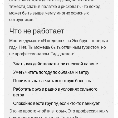
готов работать 6 дней в неделю, переносить
тяжести, спать в палатке и рисковать - то доход
может быть выше, чем у многих офисных
сотрудников.
Что не работает
Многие думают: «Я поднялся на Эльбрус - теперь я
гид». Нет. Ты можешь быть отличным туристом, но
не профессионалом. Гид должен:
Знать, как действовать при снежной лавине
Уметь читать погоду по облакам и ветру
Понимать, как лечить высотную болезнь
Работать с GPS и радио в условиях сильного
ветра
Спокойно вести группу, если кто-то паникует
Это не просто «пойти в горы». Это профессия, как у
пожарного или спасателя. Только без