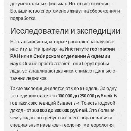
документальных фильмах. Но это исключение.
Большинство спортсменов живут на сбережения и
подработки.
Исследователи и экспедиции
Есть альпинисты, которые работают на научные
институты. Например, на
Институте географии
РАН
или в
Сибирском отделении Академии
наук
. Они не просто лазают - они берут пробы
льда, устанавливают датчики, снимают данные о
таянии ледников.
Такие экспедиции длятся от 3 до 6 недель. За одну
экспедицию платят от
100 000 до 250 000 рублей
. В
год таких экспедиций бывает 2-4. То есть годовой
доход - от
200 000 до 800 000 рублей
. Это больше,
чем у гидов, но требует высшего образования и
специальных навыков - геология, метеорология,