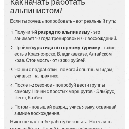
Как начать работать
альпинистом?
Если ты хочешь попробовать - вот реальный путь:
Получи
1-й разряд по альпинизму
- это
занимает 1-2 года тренировок и 5-7 восхождений.
Пройди
курс гида по горному туризму
- такие
есть в Красноярске, Владикавказе, Алтайском
крае. Стоимость - от 30 000 рублей.
Начни с подработки - помогай опытным гидам,
учишься на практике.
После 1-2 сезонов - попробуй вести группы
самому. Начни с простых маршрутов - Эльбрус,
Чегет, Казбек.
Потом - повышай разряд, учись языку, осваивай
зимние восхождения.
Никто не даст тебе работу без опыта. Но если ты