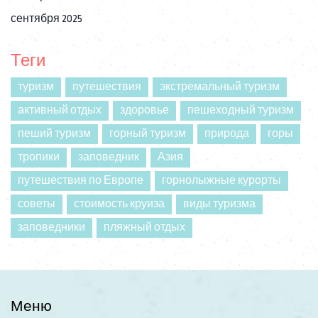
сентября 2025
Теги
туризм
путешествия
экстремальный туризм
активный отдых
здоровье
пешеходный туризм
пеший туризм
горный туризм
природа
горы
тропики
заповедник
Азия
путешествия по Европе
горнолыжные курорты
советы
стоимость круиза
виды туризма
заповедники
пляжный отдых
Меню