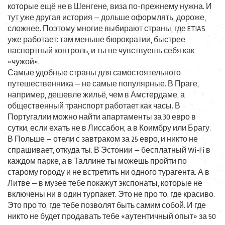
которые ещё не в Шенгене, виза по-прежнему нужна. И
тут уже другая история — дольше оформлять, дороже,
сложнее. Поэтому многие выбирают страны, где ETIAS
уже работает: там меньше бюрократии, быстрее
паспортный контроль, и ты не чувствуешь себя как
«чужой».
Самые удобные страны для самостоятельного
путешественника — не самые популярные. В Праге,
например, дешевле жильё, чем в Амстердаме, а
общественный транспорт работает как часы. В
Португалии можно найти апартаменты за 30 евро в
сутки, если ехать не в Лиссабон, а в Коимбру или Брагу.
В Польше — отели с завтраком за 25 евро, и никто не
спрашивает, откуда ты. В Эстонии — бесплатный Wi-Fi в
каждом парке, а в Таллине ты можешь пройти по
старому городу и не встретить ни одного турагента. А в
Литве — в музее тебе покажут экспонаты, которые не
включены ни в один турпакет. Это не про то, где красиво.
Это про то, где тебе позволят быть самим собой. И где
никто не будет продавать тебе «аутентичный опыт» за 50