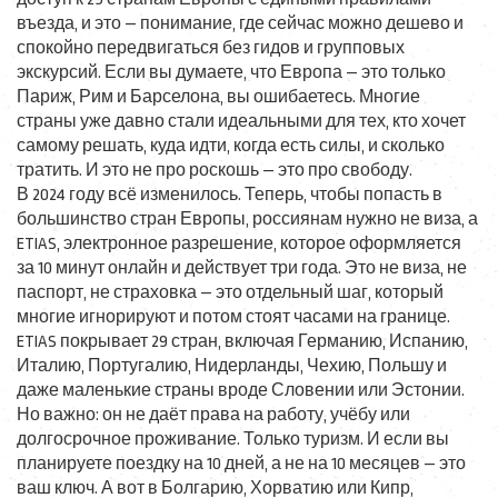
въезда
, и это — понимание, где сейчас можно дешево и
спокойно передвигаться без гидов и групповых
экскурсий. Если вы думаете, что Европа — это только
Париж, Рим и Барселона, вы ошибаетесь. Многие
страны уже давно стали идеальными для тех, кто хочет
самому решать, куда идти, когда есть силы, и сколько
тратить. И это не про роскошь — это про свободу.
В 2024 году всё изменилось. Теперь, чтобы попасть в
большинство стран Европы, россиянам нужно не виза, а
ETIAS
,
электронное разрешение, которое оформляется
за 10 минут онлайн и действует три года
. Это не виза, не
паспорт, не страховка — это отдельный шаг, который
многие игнорируют и потом стоят часами на границе.
ETIAS покрывает 29 стран, включая Германию, Испанию,
Италию, Португалию, Нидерланды, Чехию, Польшу и
даже маленькие страны вроде Словении или Эстонии.
Но важно: он не даёт права на работу, учёбу или
долгосрочное проживание. Только туризм. И если вы
планируете поездку на 10 дней, а не на 10 месяцев — это
ваш ключ. А вот в Болгарию, Хорватию или Кипр,