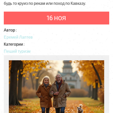
будь то круиз по рекам или поход по Кавказу.
16 ноя
Автор :
Еремей Лаптев
Категории :
Пеший туризм