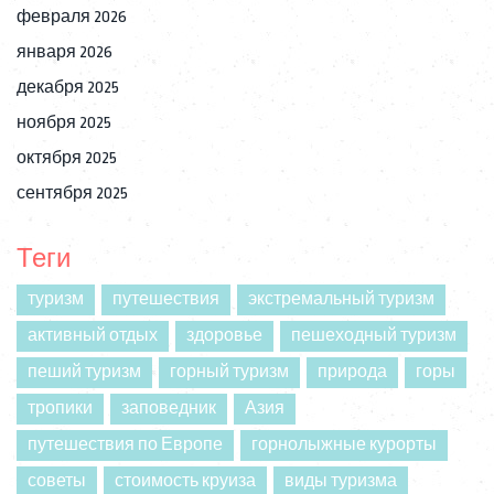
февраля 2026
января 2026
декабря 2025
ноября 2025
октября 2025
сентября 2025
Теги
туризм
путешествия
экстремальный туризм
активный отдых
здоровье
пешеходный туризм
пеший туризм
горный туризм
природа
горы
тропики
заповедник
Азия
путешествия по Европе
горнолыжные курорты
советы
стоимость круиза
виды туризма