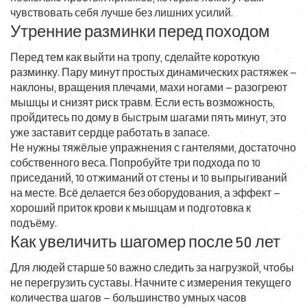
чувствовать себя лучше без лишних усилий.
Утренние разминки перед походом
Перед тем как выйти на тропу, сделайте короткую
разминку. Пару минут простых динамических растяжек –
наклоны, вращения плечами, махи ногами – разогреют
мышцы и снизят риск травм. Если есть возможность,
пройдитесь по дому в быстрым шагами пять минут, это
уже заставит сердце работать в запасе.
Не нужны тяжёлые упражнения с гантелями, достаточно
собственного веса. Попробуйте три подхода по 10
приседаний, 10 отжиманий от стены и 10 выпрыгиваний
на месте. Всё делается без оборудования, а эффект –
хороший приток крови к мышцам и подготовка к
подъёму.
Как увеличить шагомер после 50 лет
Для людей старше 50 важно следить за нагрузкой, чтобы
не перегрузить суставы. Начните с измерения текущего
количества шагов – большинство умных часов