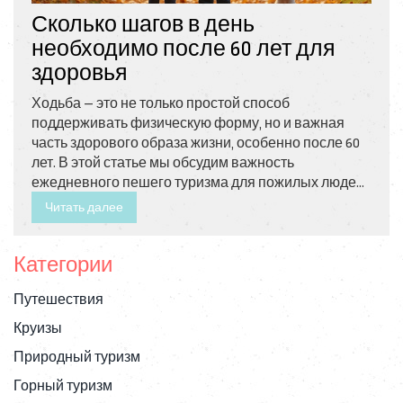
Сколько шагов в день
необходимо после 60 лет для
здоровья
Ходьба — это не только простой способ
поддерживать физическую форму, но и важная
часть здорового образа жизни, особенно после 60
лет. В этой статье мы обсудим важность
ежедневного пешего туризма для пожилых людей,
сколько шагов рекомендуется проходить и как
Читать далее
поддерживать мотивацию для регулярных
прогулок. Также будут предоставлены советы, как
Категории
сделать ходьбу более интересной и полезной.
Узнайте, как небольшие изменения могут привести
Путешествия
к значительным улучшениям в общем
самочувствии.
Круизы
Природный туризм
Горный туризм