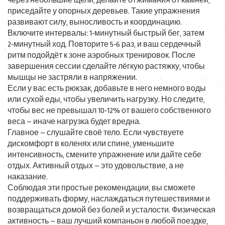
через небольшие щели, делайте отжимания от камней,
приседайте у опорных деревьев. Такие упражнения
развивают силу, выносливость и координацию.
Включите интервалы: 1‑минутный быстрый бег, затем
2‑минутный ход. Повторите 5‑6 раз, и ваш сердечный
ритм подойдёт к зоне аэробных тренировок. После
завершения сессии сделайте лёгкую растяжку, чтобы
мышцы не застряли в напряжении.
Если у вас есть рюкзак, добавьте в него немного воды
или сухой еды, чтобы увеличить нагрузку. Но следите,
чтобы вес не превышал 10‑12% от вашего собственного
веса – иначе нагрузка будет вредна.
Главное – слушайте своё тело. Если чувствуете
дискомфорт в коленях или спине, уменьшите
интенсивность, смените упражнение или дайте себе
отдых. Активный отдых – это удовольствие, а не
наказание.
Соблюдая эти простые рекомендации, вы сможете
поддерживать форму, наслаждаться путешествиями и
возвращаться домой без болей и усталости. Физическая
активность – ваш лучший компаньон в любой поездке,