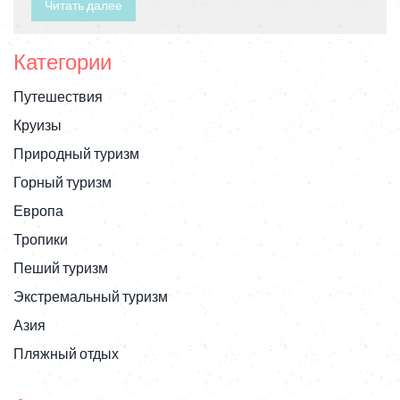
внимания. Вместе с адреналином активируются и
Читать далее
эндорфины, которые принуждают нас чувствовать
удовольствие. Статья объясняет, как эти гормоны
Категории
работают при экстремальных ситуациях и почему
они вызывают непреодолимое желание испытать
Путешествия
снова.
Круизы
Природный туризм
Горный туризм
Европа
Тропики
Пеший туризм
Экстремальный туризм
Азия
Пляжный отдых