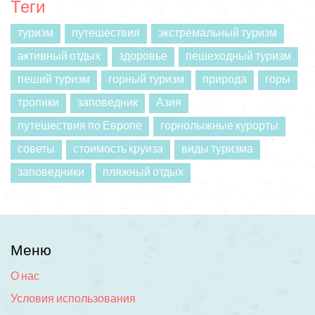
Теги
туризм
путешествия
экстремальный туризм
активный отдых
здоровье
пешеходный туризм
пеший туризм
горный туризм
природа
горы
тропики
заповедник
Азия
путешествия по Европе
горнолыжные курорты
советы
стоимость круиза
виды туризма
заповедники
пляжный отдых
Меню
О нас
Условия использования