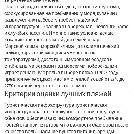
загрязнения минимален.
Пляжный отдых
пляжный отдых
,
это форма туризма,
сфокусированная на пребывании у моря, купании и
развлечениях на берегу
требует надёжной
инфраструктуры: красивая набережная, шезлонги, кафе
и службы спасения. Именно такие условия делают
локацию привлекательной для семей и пар.
Морской климат
морской климат
,
это климатический
режим, характеризующийся умеренными
температурами, достаточным уровнем осадков и
стабильными ветрами над морскими побережьями
играет решающую роль в выборе пляжа. В 2025 году
предпочтение отдают местам с теплой водой от 23°C до
27°C и низкой вероятностью штормов.
Критерии оценки лучших пляжей
Туристическая инфраструктура
туристическая
инфраструктура
,
это совокупность сервисов, услуг и
объектов, обеспечивающих комфортное пребывание
гостей
становится вторым по важности фактором после
качества воды. Наличие пунктов питания, аренды