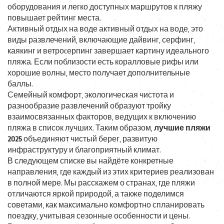
оборудования и легко доступных маршрутов к пляжу
повышает рейтинг места.
Активный отдых на воде
активный отдых на воде
,
это
виды развлечений, включающие дайвинг, серфинг,
каякинг и ветроcерпинг
завершает картину идеального
пляжа. Если поблизости есть коралловые рифы или
хорошие волны, место получает дополнительные
баллы.
Семейный комфорт, экологическая чистота и
разнообразие развлечений образуют тройку
взаимосвязанных факторов, ведущих к включению
пляжа в список лучших. Таким образом,
лучшие пляжи
2025
объединяют чистый берег, развитую
инфраструктуру и благоприятный климат.
В следующем списке вы найдёте конкретные
направления, где каждый из этих критериев реализован
в полной мере. Мы расскажем о странах, где пляжи
отличаются яркой природой, а также поделимся
советами, как максимально комфортно спланировать
поездку, учитывая сезонные особенности и цены.