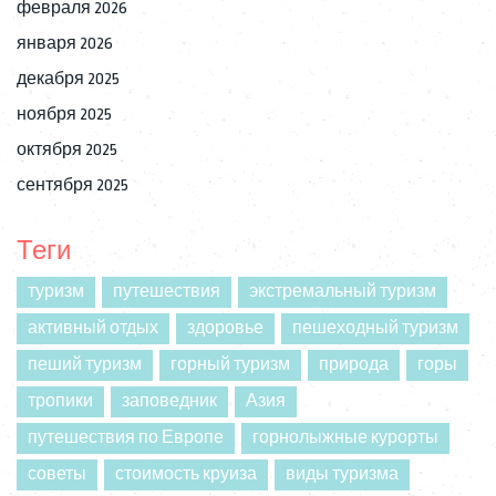
февраля 2026
января 2026
декабря 2025
ноября 2025
октября 2025
сентября 2025
Теги
туризм
путешествия
экстремальный туризм
активный отдых
здоровье
пешеходный туризм
пеший туризм
горный туризм
природа
горы
тропики
заповедник
Азия
путешествия по Европе
горнолыжные курорты
советы
стоимость круиза
виды туризма