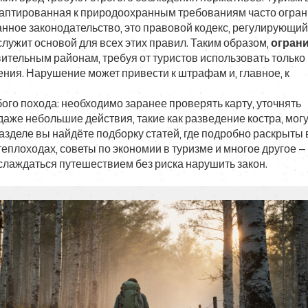
адаптированная к природоохранным требованиям
часто огра
нное законодательство
,
это правовой кодекс, регулирующий
лужит основой для всех этих правил. Таким образом,
огран
вительным районам, требуя от туристов использовать только
ния. Нарушение может привести к штрафам и, главное, к
го похода: необходимо заранее проверять карту, уточнять
аже небольшие действия, такие как разведение костра, мог
азделе вы найдёте подборку статей, где подробно раскрыты
плоходах, советы по экономии в туризме и многое другое — 
слаждаться путешествием без риска нарушить закон.