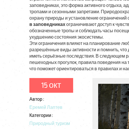
заповедниках
,
это форма активного отдыха, 
тропами и сезонными запретами.
Природоохра
охрану природы и установление ограничений
с
в заповедниках
ограничивают доступ к чувст
обозначенные тропы и соблюдать часы посеще
ухудшению состояния экосистемы.
Эти ограничения влияют на планирование любо
разрешённые виды активности и помнить, что д
иметь серьёзные последствия. В следующем р
пешеходных прогулок, правила поведения на те
что поможет ориентироваться в правилах и на
15 окт
Автор :
Еремей Лаптев
Категории :
Природный туризм