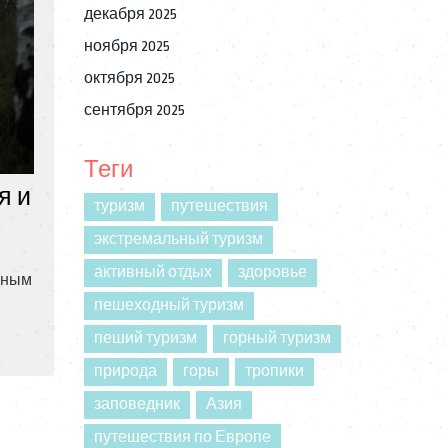
декабря 2025
ноября 2025
октября 2025
сентября 2025
Теги
я и
туризм
путешествия
экстремальный туризм
активный отдых
здоровье
асным
пешеходный туризм
пеший туризм
горный туризм
природа
горы
тропики
заповедник
Азия
путешествия по Европе