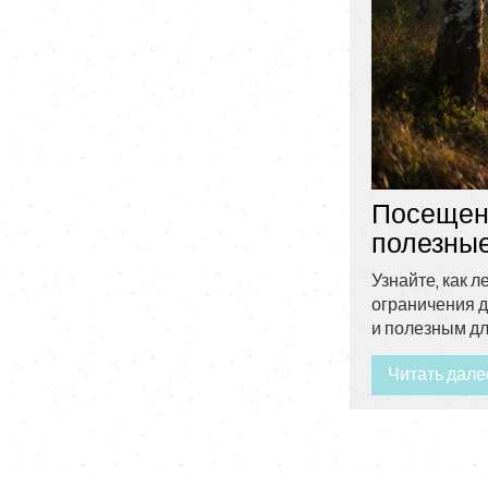
Посещени
полезные
Узнайте, как 
ограничения д
и полезным д
Читать дале