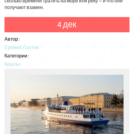
сколько времени тратить на море или реку — и что они
получают взамен.
4 дек
Автор :
Еремей Лаптев
Категории :
Круизы