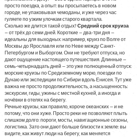
просто поездка, а опыт: вы просыпаетесь в новом
городе, не упаковывая чемоданы, и уже через час
гуляете по узким улочкам старого квартала.
Сколько же длится такой отдых?
Средний срок круиза
— от трёх до семи дней. Короткие — два-три дня —
идеальны для выходных: например, круиз по Волге от
Москвы до Ярославля или по Неве между Санкт-
Петербургом и Выборгом. Они не требуют отпуска, но
дают ощущение настоящего путешествия. Длинные —
семь-четырнадцать дней — это уже полноценный отпуск:
морские круизы по Средиземному морю, поездки по
Дунаю или экспедиции по Сибири вдоль Енисея. Тут уже
важна не просто продолжительность, а насыщенность:
экскурсии, гиды, ужины с местной кухней, а иногда и
ночёвки в отелях на берегу.
Речные круизы, как правило, короче океанских — и не
потому, что они хуже. Просто реки не позволяют плыть
слишком долго: пороги, мосты, навигационные сезоны,
логистика. Зато они дают больше близости к земле: вы
видите, как живут люди на берегу, как меняется