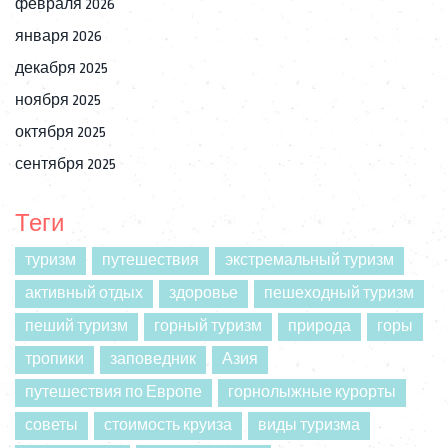
февраля 2026
января 2026
декабря 2025
ноября 2025
октября 2025
сентября 2025
Теги
туризм
путешествия
экстремальный туризм
активный отдых
здоровье
пешеходный туризм
пеший туризм
горный туризм
природа
горы
тропики
заповедник
Азия
путешествия по Европе
горнолыжные курорты
советы
стоимость круиза
виды туризма