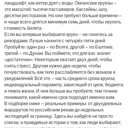
ландшафт, как ветер дует с воды. Океанские круизы —
это масштаб: тысячи пассажиров, бассейны, шоу,
десятки ресторанов. Но они требуют больше времени —
и чаще всего длятся минимум семь дней, чтобы окупить
стоимость билета.
Если вы впервые выбираете круиз — не гонитесь за
рекордами. Лучше начните с четырёх-пяти дней.
Пробуйте: один раз — по Волге, другой — по Балтике,
третий — по Дунаю. Вы поймёте, что для вас значит
«достаточно». Некоторым хватает двух дней, чтобы
снять стресс. Другим нужно две недели, чтобы
почувствовать, как тело расслабляется без звонков и
уведомлений. Всё это — часть
среднего срока круиза
,
индивидуальный параметр, зависящий от цели, бюджета
и темпа жизни
. И чем больше вы пробуете, тем точнее
понимаете, какой именно срок подходит именно вам.
В подборке ниже — реальные примеры: от двухдневных
маршрутов по российским рекам до недельных
экспедиций за границу. Здесь вы найдёте не просто
списки, а правдивые истории о том, как люди выбирают,