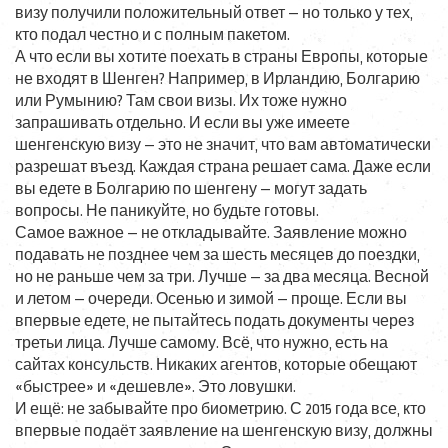
визу получили положительный ответ — но только у тех,
кто подал честно и с полным пакетом.
А что если вы хотите поехать в страны Европы, которые
не входят в Шенген? Например, в Ирландию, Болгарию
или Румынию? Там свои визы. Их тоже нужно
запрашивать отдельно. И если вы уже имеете
шенгенскую визу — это не значит, что вам автоматически
разрешат въезд. Каждая страна решает сама. Даже если
вы едете в Болгарию по шенгену — могут задать
вопросы. Не паникуйте, но будьте готовы.
Самое важное — не откладывайте. Заявление можно
подавать не позднее чем за шесть месяцев до поездки,
но не раньше чем за три. Лучше — за два месяца. Весной
и летом — очереди. Осенью и зимой — проще. Если вы
впервые едете, не пытайтесь подать документы через
третьи лица. Лучше самому. Всё, что нужно, есть на
сайтах консульств. Никаких агентов, которые обещают
«быстрее» и «дешевле». Это ловушки.
И ещё: не забывайте про биометрию. С 2015 года все, кто
впервые подаёт заявление на шенгенскую визу, должны