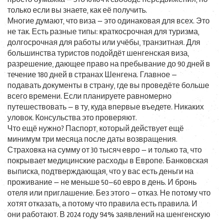
только если вы знаете, как её получить.
Многие думают, что виза — это одинаковая для всех. Это
не так. Есть разные типы: краткосрочная для туризма,
долгосрочная для работы или учёбы, транзитная. Для
большинства туристов подойдёт
шенгенская виза
,
разрешение, дающее право на пребывание до 90 дней в
течение 180 дней в странах Шенгена
. Главное —
подавать документы в страну, где вы проведёте больше
всего времени. Если планируете равномерно
путешествовать — в ту, куда впервые въедете. Никаких
уловок. Консульства это проверяют.
Что ещё нужно? Паспорт, который действует ещё
минимум три месяца после даты возвращения.
Страховка на сумму от 30 тысяч евро — и только та, что
покрывает медицинские расходы в Европе. Банковская
выписка, подтверждающая, что у вас есть деньги на
проживание — не меньше 50–60 евро в день. И бронь
отеля или приглашение. Без этого — отказ. Не потому что
хотят отказать, а потому что правила есть правила. И
они работают. В 2024 году 94% заявлений на шенгенскую