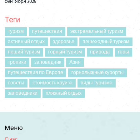
сентября 2025
Теги
туризм
путешествия
экстремальный туризм
активный отдых
здоровье
пешеходный туризм
пеший туризм
горный туризм
природа
горы
тропики
заповедник
Азия
путешествия по Европе
горнолыжные курорты
советы
стоимость круиза
виды туризма
заповедники
пляжный отдых
Меню
О нас