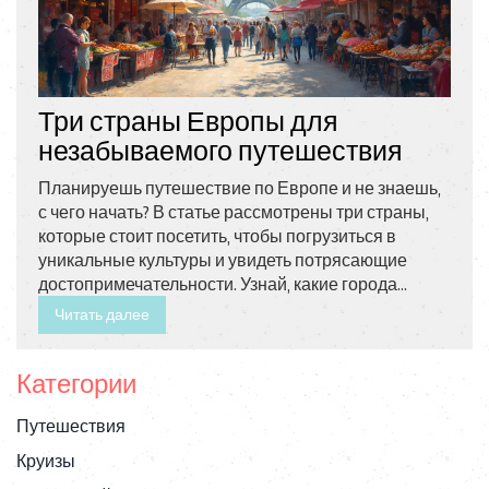
Три страны Европы для
незабываемого путешествия
Планируешь путешествие по Европе и не знаешь,
с чего начать? В статье рассмотрены три страны,
которые стоит посетить, чтобы погрузиться в
уникальные культуры и увидеть потрясающие
достопримечательности. Узнай, какие города
предлагают самые необычные экскурсии и где
Читать далее
можно попробовать лучшие национальные блюда.
Главное - заготовить фотоаппарат для
Категории
захватывающих видов и быть готовым ко встрече с
местными достопримечательностями!
Путешествия
Круизы