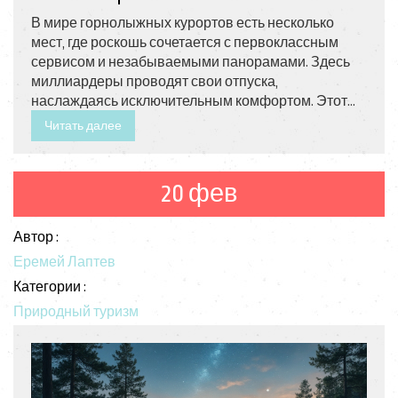
В мире горнолыжных курортов есть несколько
мест, где роскошь сочетается с первоклассным
сервисом и незабываемыми панорамами. Здесь
миллиардеры проводят свои отпуска,
наслаждаясь исключительным комфортом. Этот
гайд расскажет о самых впечатляющих лакшери-
Читать далее
курортах, где можно ощутить настоящий шик и
эксклюзивность. Поделимся советами и фактами,
которые помогут вам выбрать идеальное место
20 фев
для отдыха.
Автор :
Еремей Лаптев
Категории :
Природный туризм