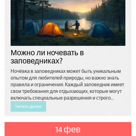
Можно ли ночевать в
заповедниках?
Ночёвка в заповедниках может быть уникальным
опытом для любителей природы, но важно знать
правила и ограничения. Каждый заповедник имеет
свои требования для отдыхающих, которые могут
включать специальные разрешения и строго
определенные места для лагерей. Знание законов
Читать далее
и уважение к экосистеме - ключевые элементы для
положительного опыта. Мы рассмотрим основные
правила и полезные советы для тех, кто планирует
14 фев
остановиться на ночь в заповеднике.