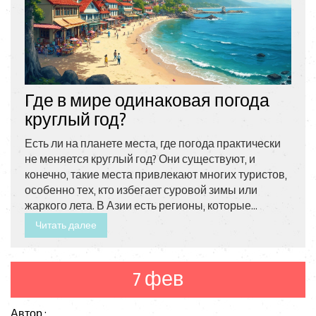
Где в мире одинаковая погода
круглый год?
Есть ли на планете места, где погода практически
не меняется круглый год? Они существуют, и
конечно, такие места привлекают многих туристов,
особенно тех, кто избегает суровой зимы или
жаркого лета. В Азии есть регионы, которые
помогут вам насладиться стабильным климатом.
Читать далее
Какие города и страны попадают в этот список и
что нужно знать, собираясь туда?
7 фев
Автор :