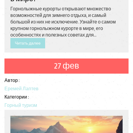
Горнолыжные курорты открывают множество
возможностей для зимнего отдыха, и самый
большой из них не исключение. Узнайте о самом
крупном горнолыжном курорте в мире, его
особенностях и полезных советах для
планирования поездки. Статья охватывает
Читать далее
вопросы, связанные с лучшим временем для
посещения, стоимостью и расположением трасс.
Если вы любите кататься на лыжах или сноуборде,
27 фев
эта информация будет полезной для вашего
следующего путешествия. Погрузитесь в детали,
Автор :
которые помогут вам спланировать
незабываемый зимний отдых.
Еремей Лаптев
Категории :
Горный туризм