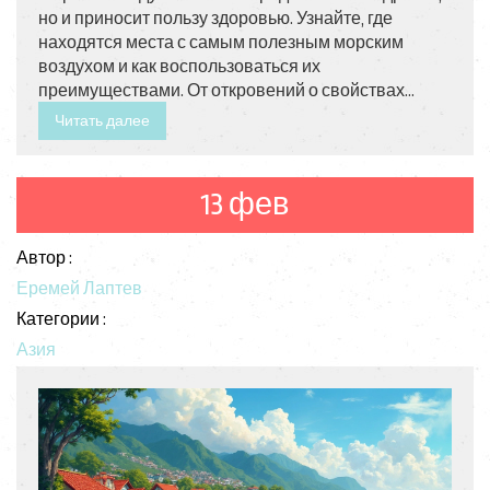
но и приносит пользу здоровью. Узнайте, где
находятся места с самым полезным морским
воздухом и как воспользоваться их
преимуществами. От откровений о свойствах
ионного состава до неожиданных фактов о
Читать далее
влиянии климата. Эти инсайты помогут вам
выбрать идеальное место для отдыха и
укрепления здоровья.
13 фев
Автор :
Еремей Лаптев
Категории :
Азия