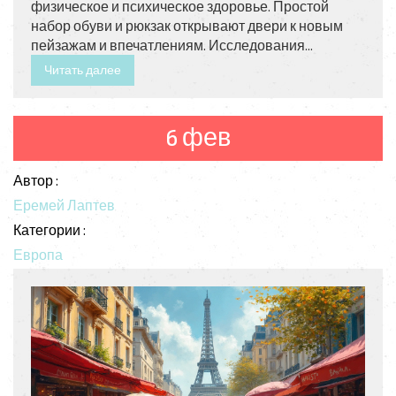
физическое и психическое здоровье. Простой
набор обуви и рюкзак открывают двери к новым
пейзажам и впечатлениям. Исследования
показывают, что регулярный хайкинг помогает
Читать далее
улучшить выносливость, укрепить сердце и даже
повысить настроение. Кроме того, хайкинг
доступен практически всем — от новичков до
6 фев
опытных туристов.
Автор :
Еремей Лаптев
Категории :
Европа