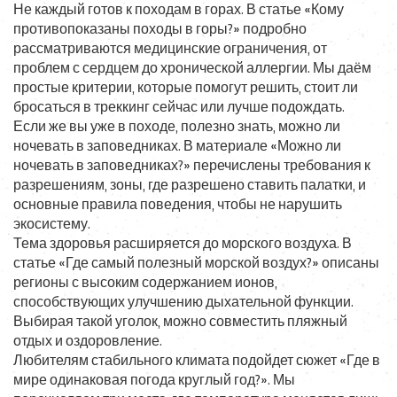
Не каждый готов к походам в горах. В статье «Кому
противопоказаны походы в горы?» подробно
рассматриваются медицинские ограничения, от
проблем с сердцем до хронической аллергии. Мы даём
простые критерии, которые помогут решить, стоит ли
бросаться в треккинг сейчас или лучше подождать.
Если же вы уже в походе, полезно знать, можно ли
ночевать в заповедниках. В материале «Можно ли
ночевать в заповедниках?» перечислены требования к
разрешениям, зоны, где разрешено ставить палатки, и
основные правила поведения, чтобы не нарушить
экосистему.
Тема здоровья расширяется до морского воздуха. В
статье «Где самый полезный морской воздух?» описаны
регионы с высоким содержанием ионов,
способствующих улучшению дыхательной функции.
Выбирая такой уголок, можно совместить пляжный
отдых и оздоровление.
Любителям стабильного климата подойдет сюжет «Где в
мире одинаковая погода круглый год?». Мы