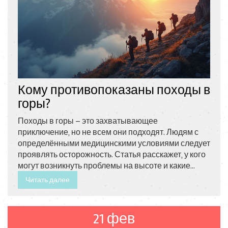
Кому противопоказаны походы в
горы?
Походы в горы – это захватывающее
приключение, но не всем они подходят. Людям с
определёнными медицинскими условиями следует
проявлять осторожность. Статья расскажет, у кого
могут возникнуть проблемы на высоте и какие
советы помогут избежать неприятностей.
Читать далее
Рассмотрим основные риски и способы их
минимизации.
21 фев