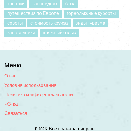
тропики
заповедник
Азия
путешествия по Европе
горнолыжные курорты
советы
стоимость круиза
виды туризма
заповедники
пляжный отдых
Меню
О нас
Условия использования
Политика конфиденциальности
ФЗ-152
Связаться
© 2026. Все права защищены.