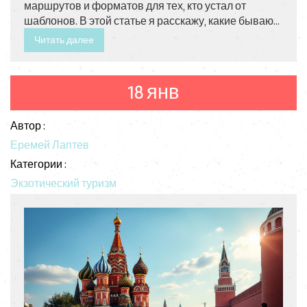
маршрутов и форматов для тех, кто устал от
шаблонов. В этой статье я расскажу, какие бывают
направления в туризме и почему именно экзотика
Читать далее
становится всё популярнее. Поделюсь примерами
редких локаций, фишками поиска необычных
туров и важными советами по организации
18 янв
путешествия. Читай — будет полезно!
Автор :
Еремей Лаптев
Категории :
Экзотический туризм