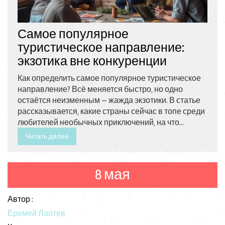
Самое популярное
туристическое направление:
экзотика вне конкуренции
Как определить самое популярное туристическое
направление? Всё меняется быстро, но одно
остаётся неизменным — жажда экзотики. В статье
рассказывается, какие страны сейчас в топе среди
любителей необычных приключений, на что
обратить внимание в путешествии и почему
Читать далее
экзотика так затягивает. Читатель узнает о
нестандартных локациях, интересных фактах и
лайфхаках. Поможем выбрать направление,
8 мая
которое действительно удивит.
Автор :
Еремей Лаптев