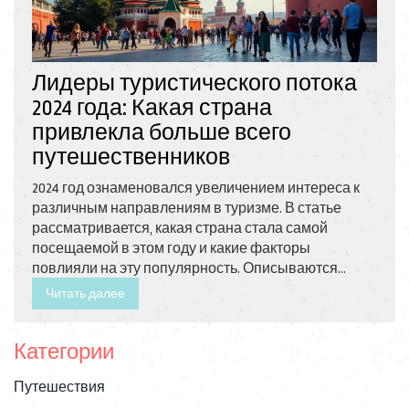
Лидеры туристического потока
2024 года: Какая страна
привлекла больше всего
путешественников
2024 год ознаменовался увеличением интереса к
различным направлениям в туризме. В статье
рассматривается, какая страна стала самой
посещаемой в этом году и какие факторы
повлияли на эту популярность. Описываются
основные достопримечательности и особенности
Читать далее
выбранной страны. Даны рекомендации туристам,
что стоит посетить, а также как подготовиться к
Категории
поездке. Читатель узнает полезную информацию,
которая поможет спланировать увлекательное
Путешествия
путешествие.