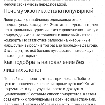
мелочи стоит учесть перед поездкой.
Почему экзотика стала популярной
Люди устали от шаблонов: одинаковые отели,
предсказуемые экскурсии. Экзотика предлагает то, чего
нет в привычных туристических справочниках – живую
природу, уникальные традиции и шанс выйти из зоны
комфорта. По статистике, запросы на «необычные
маршруты» выросли в три раза за последние два года.
Это значит, что всё больше путешественников ищут
настоящие открытия.
Как подобрать направление без
лишних хлопот
Первый шаг – понять, что вас привлекает. Любите
густые тропические леса или горные пустыни? Хотите
погрузиться в культуру или просто отдохнуть от
цивилизации? Составьте список приоритетов, а затем
сравните их с популярными экзотическими странами.
Например, Вьетнам и Малайзия часто упоминаются в