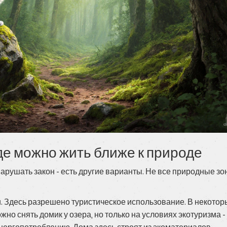
где можно жить ближе к природе
 нарушать закон - есть другие варианты. Не все природные з
и. Здесь разрешено туристическое использование. В некотор
жно снять домик у озера, но только на условиях экотуризма -