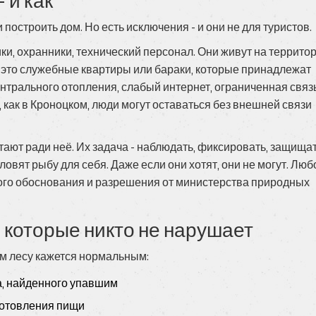
 и как
 построить дом. Но есть исключения - и они не для туристов.
и, охранники, технический персонал. Они живут на территор
 - это служебные квартиры или бараки, которые принадлежат
ентрального отопления, слабый интернет, ограниченная связь
как в Кроноцком, люди могут оставаться без внешней связи
тают ради неё. Их задача - наблюдать, фиксировать, защищат
ловят рыбу для себя. Даже если они хотят, они не могут. Люб
ого обоснования и разрешения от министерства природных
 которые никто не нарушает
ом лесу кажется нормальным:
ва, найденного упавшим
иготовления пищи