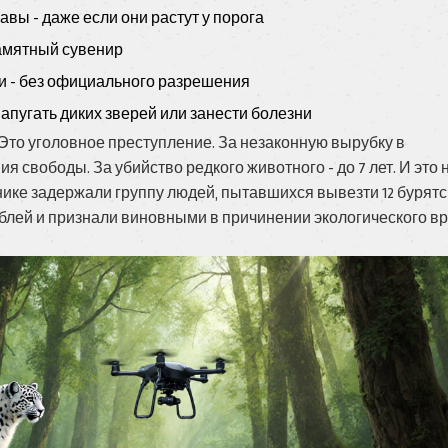
вы - даже если они растут у порога
памятный сувенир
и - без официального разрешения
апугать диких зверей или занести болезни
Это уголовное преступление. За незаконную вырубку в
я свободы. За убийство редкого животного - до 7 лет. И это 
днике задержали группу людей, пытавшихся вывезти 12 бурятс
ублей и признали виновными в причинении экологического вр