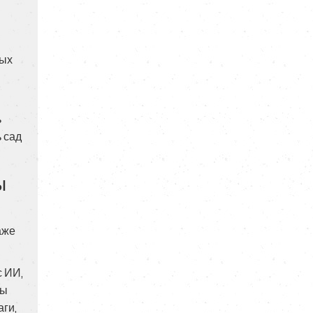
рых
ь
ь сад
ы
аже
с ИИ,
вы
аги,