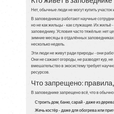
Кто живёт в заповеднике -
Нет, обычные люди не могут купить участок и
В заповедниках работают научные сотрудник
но не как жильцы - как служащие. Их жильё
заповеднику. Условия часто тяжёлые: нет ц
зимние месяцы в отдалённых заповедниках, 
несколько недель.
Эти люди не живут ради природы - они рабо
Они не сажают огороды, не разводят кур, не 
вмешательство в экосистему требует научн
ресурсов.
Что запрещено: правила,
В заповеднике запрещено всё, что в обычн
Строить дом, баню, сарай - даже из дере
Жечь костёр - даже для обогрева или пр