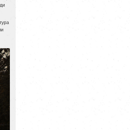
юди
тура
ли