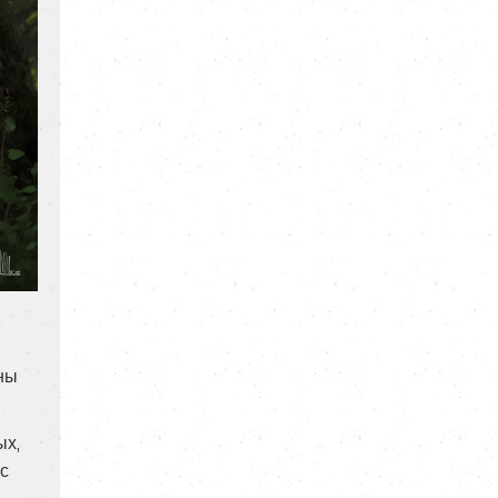
оны
ых,
 с