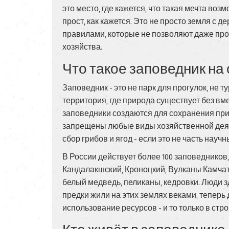
это место, где кажется, что такая мечта воз
прост, как кажется. Это не просто земля с 
правилами, которые не позволяют даже про
хозяйства.
Что такое заповедник на
Заповедник - это не парк для прогулок, не 
территория, где природа существует без вм
заповедники создаются для сохранения при
запрещены любые виды хозяйственной деяте
сбор грибов и ягод - если это не часть науч
В России действует более 100 заповедников
Кандалакшский, Кроноцкий, Вулканы Камчатк
белый медведь, пеликаны, кедровки. Люди зд
предки жили на этих землях веками, тепер
использование ресурсов - и то только в стр