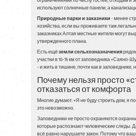
ограничениями по числу гостей, отходам и 
используют солнечные панели, а канализаци
Природные парки и заказники
- менее ст
хозяйства, если вы проживаете там легальн
заказниках Алтая местные жители могут выр
утвержденного плана.
Есть ещё
земли сельхозназначения
рядом
участки в 10-15 км от заповедника «Саяно-Ш
- и жить в тишине, почти как в заповеднике, 
Почему нельзя просто «съ
отказаться от комфорта
Многие думают: «Я не буду строить дом, я п
это невозможно.
Заповедники не просто охраняются охранни
которые распознают человеческие следы. Да
всё равно нарушаете закон. Потому что ваш