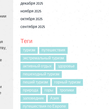
декабря 2025
ноября 2025
ении
октября 2025
сентября 2025
Теги
ая
тву,
туризм
путешествия
экстремальный туризм
же
активный отдых
здоровье
пешеходный туризм
пеший туризм
горный туризм
и
природа
горы
тропики
е
заповедник
Азия
путешествия по Европе