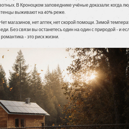
ивотных. В Кроноцком заповеднике учёные доказали: когда л
 птенцы выживают на 40% реже.
Нет магазинов, нет аптек, нет скорой помощи. Зимой темпера
веди. Без связи вы останетесь один на один с природой - и ес
е романтика - это риск жизни.