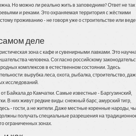
можна. Но можно ли реально жить в заповеднике? Ответ не так
деревьями и реками. Это охраняемая территория с жёсткими
стому проживанию - не говоря уже о строительстве или вед
 самом деле
туристическая зона с кафе и сувенирными лавками. Это научн
ешательства человека. Согласно российскому законодательс
родных комплексов в естественном состоянии. Здесь
льности: вырубка леса, охота, рыбалка, строительство, да
ных исследований.
, от Байкала до Камчатки. Самые известные - Баргузинский,
и. В них живут редкие виды: снежный барс, амурский тигр,
есь - гости, а не жители. Даже местные коренные народы, чь
ь должны получать специальные разрешения на традиционно
ого ограниченных зонах.