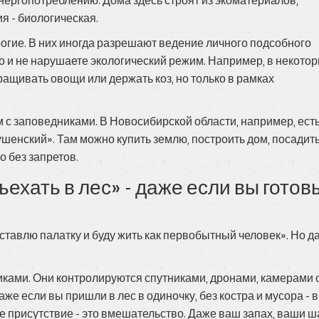
энергопотреблению. Дома здесь строят из экоматериалов,
я - биологическая.
рогие. В них иногда разрешают ведение личного подсобного
о и не нарушаете экологический режим. Например, в некото
ащивать овощи или держать коз, но только в рамках
 с заповедниками. В Новосибирской области, например, ест
ушенский». Там можно купить землю, построить дом, посадит
но без запретов.
ехать в лес» - даже если вы готов
оставлю палатку и буду жить как первобытный человек». Но д
ками. Они контролируются спутниками, дронами, камерами 
же если вы пришли в лес в одиночку, без костра и мусора - 
е присутствие - это вмешательство. Даже ваш запах, ваши ш