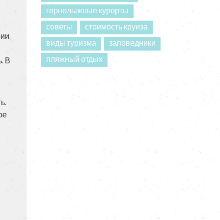
горнолыжные курорты
советы
стоимость круиза
ии,
виды туризма
заповедники
пляжный отдых
. В
ь.
ое