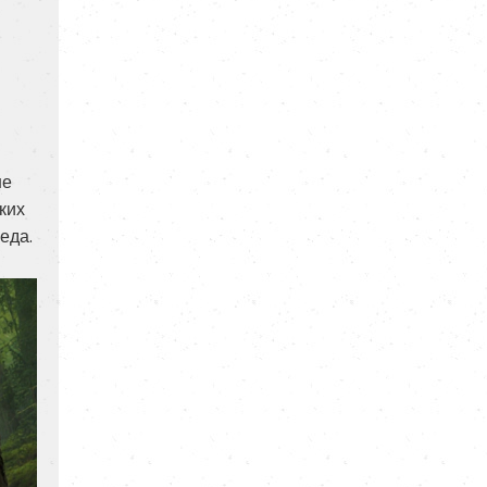
не
ких
еда.